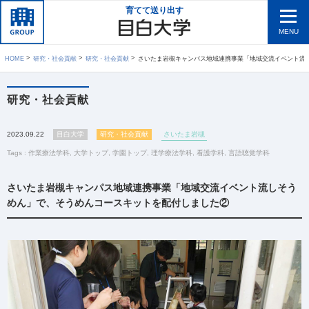
育てて送り出す
MENU
HOME
研究・社会貢献
研究・社会貢献
さいたま岩槻キャンパス地域連携事業「地域交流イベント流しそうめん」で、そうめんコースキットを配
研究・社会貢献
2023.09.22
目白大学
研究・社会貢献
さいたま岩槻
Tags :
作業療法学科
,
大学トップ
,
学園トップ
,
理学療法学科
,
看護学科
,
言語聴覚学科
さいたま岩槻キャンパス地域連携事業「地域交流イベント流しそう
めん」で、そうめんコースキットを配付しました②