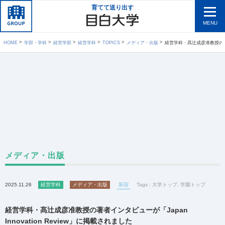
育てて送り出す
MENU
HOME
学部・学科
経営学部
経営学科
TOPICS
メディア・出版
経営学科・髙辻成彦准教授の著者インタビューが「
メディア・出版
2025.11.26
経営学科
メディア・出版
新宿
Tags :
大学トップ
,
学園トップ
経営学科・髙辻成彦准教授の著者インタビューが
「Japan
Innovation Review」に掲載されました