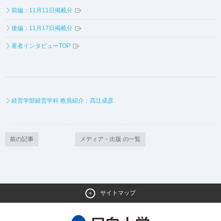
前編：11月11日掲載分
後編：11月17日掲載分
著者インタビューTOP
経営学部経営学科 教員紹介：髙辻成彦
前の記事
メディア・出版 の一覧
サイトマップ