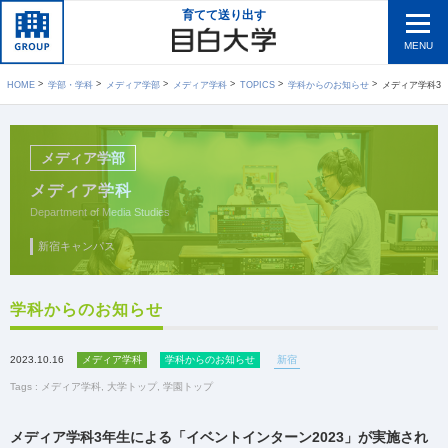
育てて送り出す
MENU
HOME
学部・学科
メディア学部
メディア学科
TOPICS
学科からのお知らせ
メディア学科3年
メディア学部
メディア学科
Department of Media Studies
新宿キャンパス
学科からのお知らせ
2023.10.16
メディア学科
学科からのお知らせ
新宿
Tags :
メディア学科
,
大学トップ
,
学園トップ
メディア学科3年生による「イベントインターン2023」が実施され