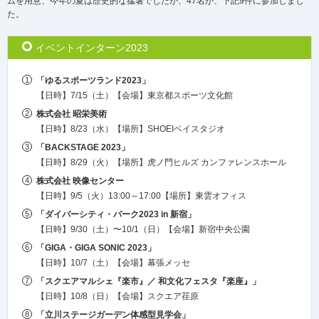
ムを用意、今年の夏は歴史的な猛暑でしたが、47名が、下記9件に参加しまし
た。
イベントインターン2023
「ゆるスポーツランド2023」
【日時】7/15（土）【会場】東京都スポーツ文化館
株式会社 昭栄美術
【日時】8/23（水）【場所】SHOEIベイスタジオ
「BACKSTAGE 2023」
【日時】8/29（火）【場所】虎ノ門ヒルズ カンファレンスホール
株式会社 映像センター
【日時】9/5（火）13:00～17:00【場所】東雲オフィス
「ダイバーシティ・パーク2023 in 新宿」
【日時】9/30（土）〜10/1（日）【会場】新宿中央公園
「GIGA・GIGA SONIC 2023」
【日時】10/7（土）【会場】幕張メッセ
「スクエアマルシェ『楽市』／
和文化フェスタ『楽座』」
【日時】10/8（日）【会場】スクエア荏原
「立川ステージガーデン体感型見学会」