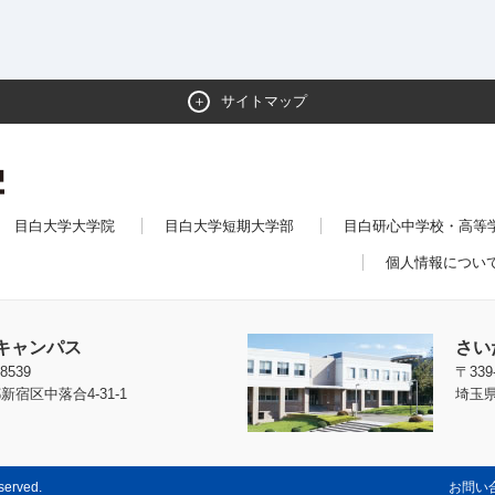
サイトマップ
目白大学大学院
目白大学短期大学部
目白研心中学校・高等
個人情報につい
キャンパス
さい
8539
〒339
新宿区中落合4-31-1
埼玉県
eserved.
お問い