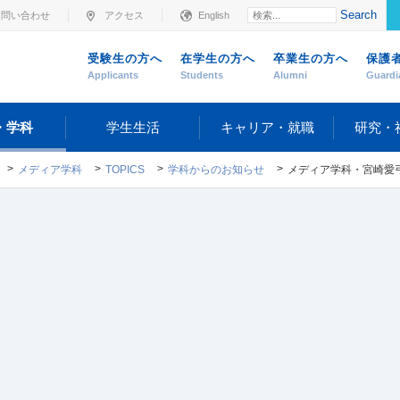
Search
お問い合わせ
アクセス
English
受験生の方へ
在学生の方へ
卒業生の方へ
保護
Applicants
Students
Alumni
Guardi
・学科
学生生活
キャリア・就職
研究・
メディア学科
TOPICS
学科からのお知らせ
メディア学科・宮崎愛弓助教がインターンシ