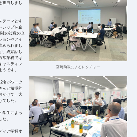
を担当しまし
をテーマとす
ンシップを企
4社の複数の企
ションやアイ
進められまし
が、終始話し
通常業務では
キャスティン
宮崎助教によるレクチャー
ようです。
2名がワーク
さんと積極的
おかげで、大
うでした。
ト学生によっ
した。
ディア学科オ