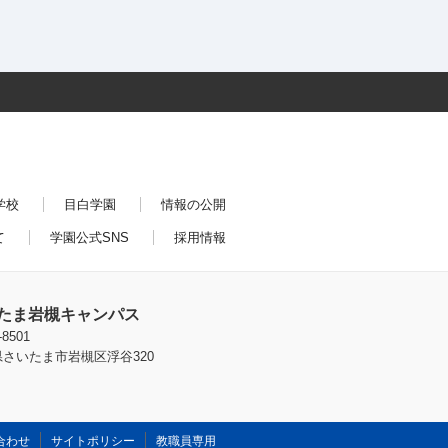
学校
目白学園
情報の公開
て
学園公式SNS
採用情報
たま岩槻キャンパス
-8501
さいたま市岩槻区浮谷320
合わせ
サイトポリシー
教職員専用