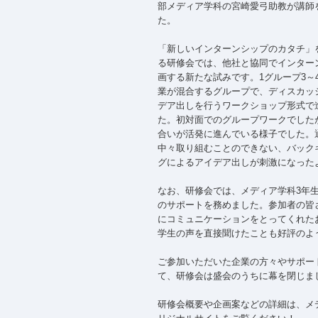
部メディア学科の宮崎愛弓助教が講師
た。
「新しいインターンシップのカタチ」
る研修会では、他社と協同でインター
画する新たな試みです。1グループ3～
業が混合するグループで、ディスカッ
デア出しを行うワークショップ形式で
た。初対面でのグループワークでした
合いが活発に進んでいる様子でした。
中々取り組むことのできない、バック
グによるアイデア出しが刺激になった
なお、研修会では、メディア学科3年生
のサポートを務めました。参加者の皆
にコミュニケーションをとってくれた
学生の声を直接聞けたことも好評のよ
ご参加いただいた企業の方々やサポー
て、研修会は盛会のうちに幕を閉じま
研修会概要や企画案などの詳細は、メ