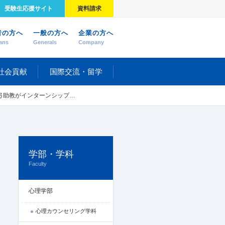
受験生応援サイト
資料請求
者の方へ
一般の方へ
企業の方へ
ans
Generals
Company
社会貢献
国際交流・留学
ップ プログラム企画研修会の講師を担当しました
学部・学科
Faculty
心理学部
心理カウンセリング学科