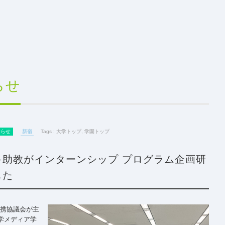
らせ
知らせ
新宿
Tags :
大学トップ
,
学園トップ
弓助教がインターンシップ プログラム企画研
した
連携協議会が主
学メディア学