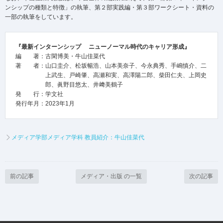
ンシップの種類と特徴」の執筆、
第２部実践編・第３部ワークシート・
資料の
一部の執筆をしています。
『最新インターンシップ ニューノーマル時代のキャリア形成』
編 著：古閑博美・牛山佳菜代
著 者：山口圭介、松坂暢浩、山本美奈子、今永典秀、手嶋慎介、二
上武生、戸崎肇、高瀬和実、高澤陽二郎、柴田仁夫、上岡史
郎、眞野目悠太、井﨑美鶴子
発 行：学文社
発行年月：2023年1月
メディア学部メディア学科 教員紹介：牛山佳菜代
前の記事
メディア・出版 の一覧
次の記事