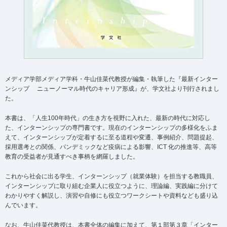
メディア学部メディア学科・牛山佳菜代教授が編集・執筆した『最新インター
ンシップ ニューノーマル時代のキャリア形成』が、学文社より刊行されまし
た。
本書は、「人生100年時代」の生き方を視野に入れた、最新の時代に対応し
た、インターンシップの専門書です。現在のインターンシップの多様化をふま
えて、インターンシップが定着するに至る道程や変遷、事例紹介、問題提起、
採用選考との関係、パンデミックなど疫病による影響、ICT 化の推進等、高等
教育の受益者が見通すべき事柄を網羅しました。
これから社会に出る学生、インターンシップ（就業体験）を担当する教職員、
インターンシップに取り組む企業人に役立つように、理論編、実践編に分けて
わかりやすく解説し、演習や自修にも役立つワークシートや資料なども盛り込
んでいます。
なお、牛山佳菜代教授は、本書全体の編集に加えて、
第１部第３章「インター