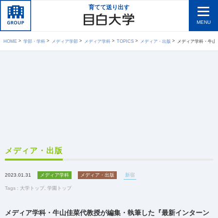
育てて送り出す
MENU
HOME
学部・学科
メディア学部
メディア学科
TOPICS
メディア・出版
メディア学科・牛山佳菜代教授が編集・
メディア・出版
2023.01.31
メディア学科
メディア・出版
新宿
Tags :
大学トップ
,
学園トップ
メディア学科・牛山佳菜代教授が編集・執筆した『最新インターン