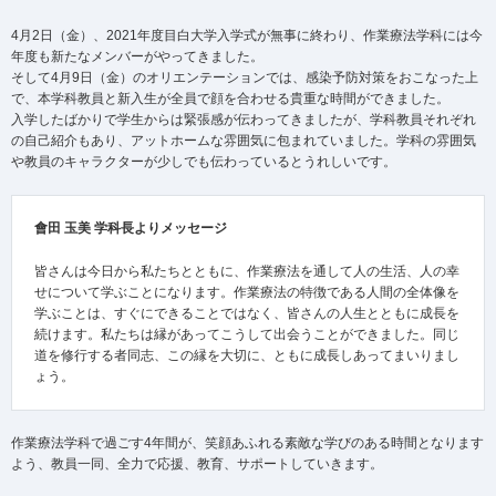
4月2日（金）、2021年度目白大学入学式が無事に終わり、作業療法学科には今
年度も新たなメンバーがやってきました。
そして4月9日（金）のオリエンテーションでは、感染予防対策をおこなった上
で、本学科教員と新入生が全員で顔を合わせる貴重な時間ができました。
入学したばかりで学生からは緊張感が伝わってきましたが、学科教員それぞれ
の自己紹介もあり、アットホームな雰囲気に包まれていました。学科の雰囲気
や教員のキャラクターが少しでも伝わっているとうれしいです。
會田 玉美 学科長よりメッセージ
皆さんは今日から私たちとともに、作業療法を通して人の生活、人の幸
せについて学ぶことになります。作業療法の特徴である人間の全体像を
学ぶことは、すぐにできることではなく、皆さんの人生とともに成長を
続けます。私たちは縁があってこうして出会うことができました。同じ
道を修行する者同志、この縁を大切に、ともに成長しあってまいりまし
ょう。
作業療法学科で過ごす4年間が、笑顔あふれる素敵な学びのある時間となります
よう、教員一同、全力で応援、教育、サポートしていきます。