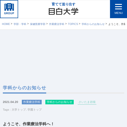
育てて送り出す
MENU
HOME
学部・学科
保健医療学部
作業療法学科
TOPICS
学科からのお知らせ
ようこそ、作業
学科からのお知らせ
2021.04.20
作業療法学科
学科からのお知らせ
さいたま岩槻
Tags :
大学トップ
,
学園トップ
ようこそ、作業療法学科へ！