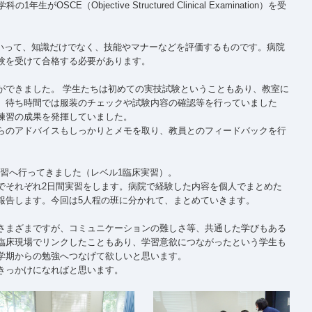
SCE（Objective Structured Clinical Examination）を受
といって、知識だけでなく、技能やマナーなどを評価するものです。病院
験を受けて合格する必要があります。
ができました。 学生たちは初めての実技試験ということもあり、教室に
。待ち時間では服装のチェックや試験内容の確認等を行っていました
練習の成果を発揮していました。
らのアドバイスもしっかりとメモを取り、教員とのフィードバックを行
実習へ行ってきました（レベル1臨床実習）。
でそれぞれ2日間実習をします。病院で経験した内容を個人でまとめた
報告します。今回は5人程の班に分かれて、まとめていきます。
さまざまですが、コミュニケーションの難しさ等、共通した学びもある
臨床現場でリンクしたこともあり、学習意欲につながったという学生も
学期からの勉強へつなげて欲しいと思います。
きっかけになればと思います。