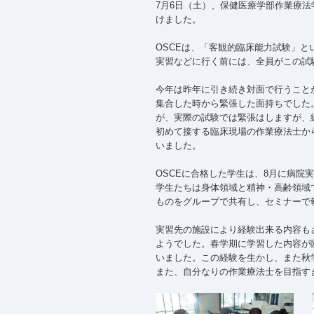
7月6日（土）、保健医療学部作業療法学科の1年生がO
けました。
OSCEは、「客観的臨床能力試験」
実習などに行く前には、全員がこの試
今年は昨年に引き続き対面で行うこと
集合した時から緊張した面持ちでした
が、実際の試験では緊張はしますが、
初めて接する臨床現場の作業療法士か
いました。
OSCEに合格した学生は、8月に病院
学生たちは身体領域と精神・高齢領域
ものをグループで共有し、セミナーで
実習先の施設により経験出来る内容も
ようでした。春学期に学習した内容が
いました。この経験を生かし、また秋
また、自分なりの作業療法士を目指す