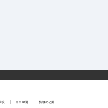
学校
目白学園
情報の公開