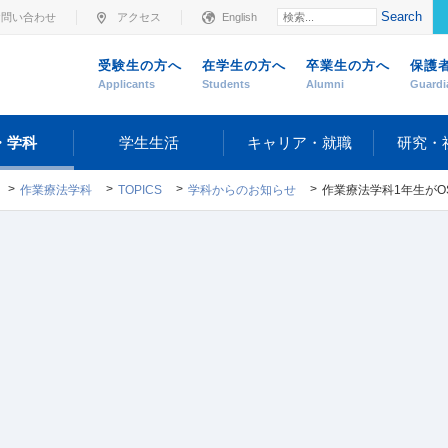
Search
お問い合わせ
アクセス
English
受験生の方へ
在学生の方へ
卒業生の方へ
保護
Applicants
Students
Alumni
Guardi
・学科
学生生活
キャリア・就職
研究・
作業療法学科
TOPICS
学科からのお知らせ
作業療法学科1年生がOSCE1（客観的臨