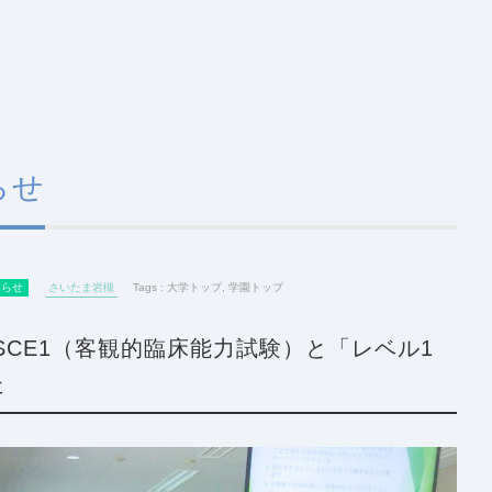
らせ
知らせ
さいたま岩槻
Tags :
大学トップ
,
学園トップ
SCE1（客観的臨床能力試験）と「レベル1
た