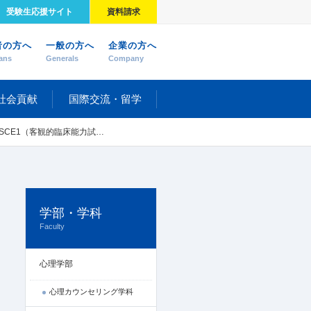
受験生応援サイト
資料請求
者の方へ
一般の方へ
企業の方へ
ans
Generals
Company
社会貢献
国際交流・留学
床能力試験）と「レベル1臨床実習」を行いました
学部・学科
Faculty
心理学部
心理カウンセリング学科