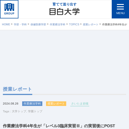
育てて送り出す
MENU
HOME
学部・学科
保健医療学部
作業療法学科
TOPICS
授業レポート
作業療法学科4年生が「レベ
授業レポート
2024.08.26
作業療法学科
授業レポート
さいたま岩槻
Tags :
大学トップ
,
学園トップ
作業療法学科4年生が「レベル3臨床実習Ⅲ」の実習後にPOST