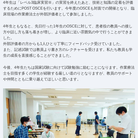
4年生は「レベル3臨床実習Ⅲ」の実習を終えたあと、技術と知識の定着を評価
するためにPOST OSCEを行います。今年度のOSCEも対面での開催となり、臨
床現場の作業療法士が外部評価者として参加しました。
4年生ともなると、先日行った1年生のOSCEに対して、患者役の教員への接し
方や話し方も落ち着きが増し、より臨床に近い雰囲気の中で行うことができま
した。
外部評価者の方からも1人ひとり丁寧にフィードバック受けていました。
また、記述試験では教員より書き方のレクチャーを受けます。私たち教員も学
生の成長を直接感じることができました。
今後、4年生たちは国家試験に向けて試験勉強に励むことになります。作業療法
士を目指す多くの学生が経験する厳しい道のりとなりますが、教員のサポート
や仲間とともに乗り越えてほしいと思います。