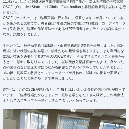
11月27日（土）に保健医療学部作業療法学科3年生が、臨床実習前の実技試験
OSCE（Objective Structured Clinical Examination；客観的臨床能力試験）を行
いました。
OSCE（オスキー）は、臨床実習に行く前に、必要なスキルが身についている
かを確かめる試験です。患者役は4年生の協力学生と学科教員、コーディネータ
ーは学科教員、臨床の作業療法士である外部評価者はオンラインで試験場とつ
なぎ、試験をしました。
学生たちは、身体系課題（2課題）・面接課題の計3課題を受験しました。臨床
現場に近い状態の試験会場で、学生たちの緊張感も高まります。より専門的な
知識と技術を必要とする3年生のOSCEですが、今まで学んできたことを生かそ
うと一生懸命に取り組んでいました。試験後は外部評価者の方より、良かった
点や改善点など臨床実習につながる的確なアドバイスをしていただきました。
その後、別教室で教員とのフォローアップが行われ、試験での反省や実習で生
かしたいことなどをグループで共有しました。
3年生は、このOSCEが終わると、年明けにはいよいよ長期の臨床実習が待って
います。「臨床現場だからこそ」の、経験と学びをたくさん吸収し、作業療法
士としてのステップを一歩ずつ進んでほしいと願っています。