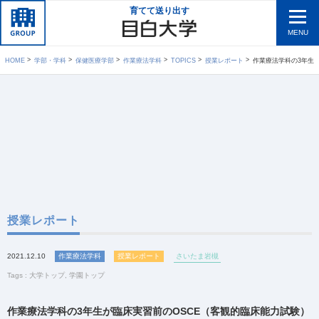
育てて送り出す
MENU
HOME
学部・学科
保健医療学部
作業療法学科
TOPICS
授業レポート
作業療法学科の3年生が臨
授業レポート
2021.12.10
作業療法学科
授業レポート
さいたま岩槻
Tags :
大学トップ
,
学園トップ
作業療法学科の3年生が臨床実習前のOSCE（客観的臨床能力試験）