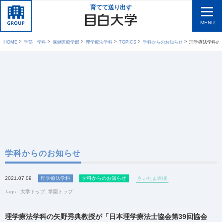
育てて送り出す
MENU
HOME
学部・学科
保健医療学部
理学療法学科
TOPICS
学科からのお知らせ
理学療法学科の矢野
学科からのお知らせ
2021.07.09
理学療法学科
学科からのお知らせ
さいたま岩槻
Tags :
大学トップ
,
学園トップ
理学療法学科の矢野秀典教授が「日本理学療法士協会第39回協会