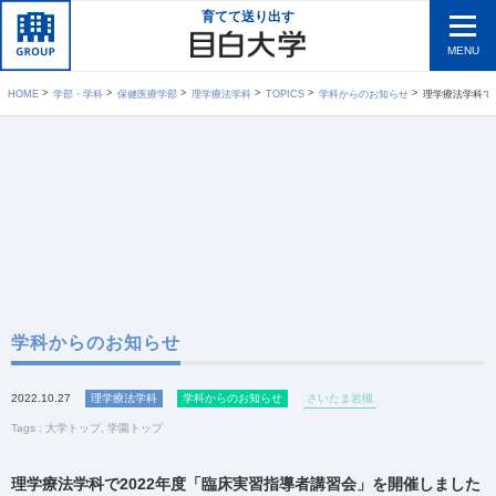
育てて送り出す
MENU
HOME
学部・学科
保健医療学部
理学療法学科
TOPICS
学科からのお知らせ
理学療法学科で
学科からのお知らせ
2022.10.27
理学療法学科
学科からのお知らせ
さいたま岩槻
Tags :
大学トップ
,
学園トップ
理学療法学科で2022年度「臨床実習指導者講習会」を開催しました