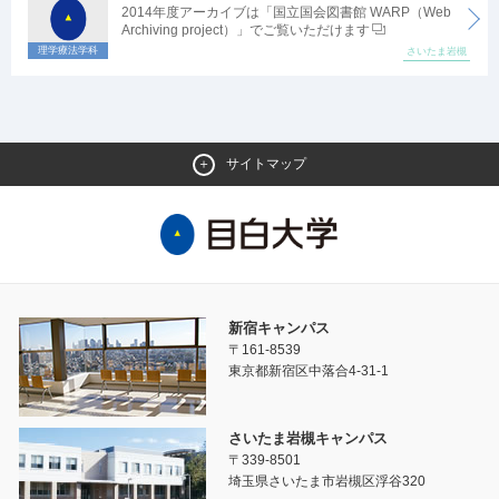
2014年度アーカイブは「国立国会図書館 WARP（Web
Archiving project）」でご覧いただけます
理学療法学科
さいたま岩槻
サイトマップ
新宿キャンパス
〒161-8539
東京都新宿区中落合4-31-1
さいたま岩槻キャンパス
〒339-8501
埼玉県さいたま市岩槻区浮谷320