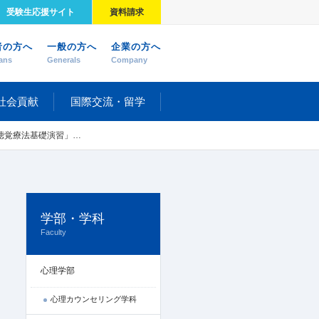
受験生応援サイト
資料請求
者の方へ
一般の方へ
企業の方へ
ans
Generals
Company
社会貢献
国際交流・留学
習」で卒業生の話を聞きました
学部・学科
Faculty
心理学部
心理カウンセリング学科