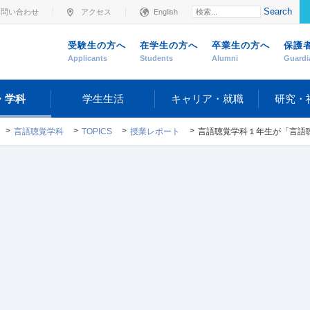
Search
お問い合わせ
アクセス
English
受験生の方へ
在学生の方へ
卒業生の方へ
保護
Applicants
Students
Alumni
Guardi
・学科
学生生活
キャリア・就職
研究・
言語聴覚学科
TOPICS
授業レポート
言語聴覚学科１年生が「言語聴覚療法基礎演