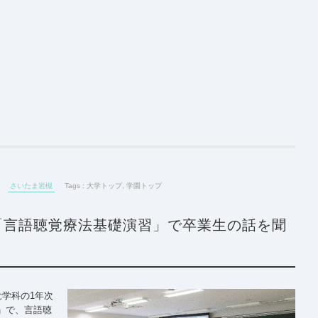
さいたま岩槻
Tags :
大学トップ
,
学園トップ
「言語聴覚療法基礎演習」で卒業生の話を聞
覚学科の1年次
」で、言語聴