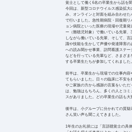
覚士として働く6名の卒業生から話を
今回は、新型コロナウイルス感染拡大
み、オンラインと対面を組み合わせた
で行いました。急性期病院・回復期リ
ョン病院といった医療の現場や児童発
ー（難聴児対象）で働いている先輩、
しながら働いている先輩、そして、言
識や技能を生かして声優や発達障害の
への読み聞かせ事業、訪問看護ステー
などを行っている先輩など、さまざま
する卒業生たちが参加してくれました
前半は、卒業生から現場での仕事内容
てもらいました。日々の臨床に不安を
やご家族の方から感謝の言葉をいただ
は、勉強はもちろん、多くの人とコミ
スがありました。どの卒業生の話も大
後半は、小グループに分かれての質疑
さん笑い声も聞こえてきました。
1年生のお礼状には「言語聴覚士の具