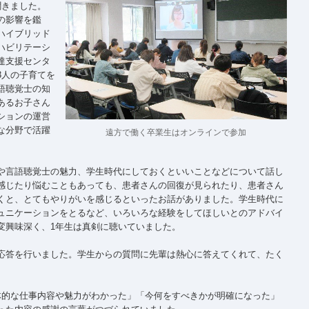
聞きました。
の影響を鑑
ハイブリッド
ハビリテーシ
達支援センタ
3人の子育てを
語聴覚士の知
あるお子さん
ションの運営
な分野で活躍
遠方で働く卒業生はオンラインで参加
。
や言語聴覚士の魅力、学生時代にしておくといいことなどについて話し
感じたり悩むこともあっても、患者さんの回復が見られたり、患者さん
くと、とてもやりがいを感じるといったお話がありました。学生時代に
ュニケーションをとるなど、いろいろな経験をしてほしいとのアドバイ
変興味深く、1年生は真剣に聴いていました。
応答を行いました。学生からの質問に先輩は熱心に答えてくれて、たく
体的な仕事内容や魅力がわかった」「今何をすべきかが明確になった」