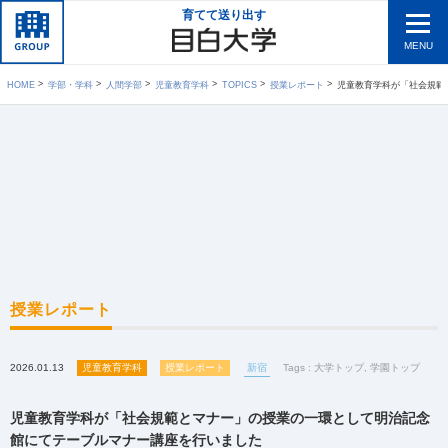
育てて送り出す
MENU
HOME
学部・学科
人間学部
児童教育学科
TOPICS
授業レポート
児童教育学科が「社会規範とマナー」の授
授業レポート
2026.01.13
児童教育学科
授業レポート
新宿
Tags :
大学トップ
,
学園トップ
児童教育学科が「社会規範とマナー」の授業の一環として明治記念
館にてテーブルマナー講座を行いました