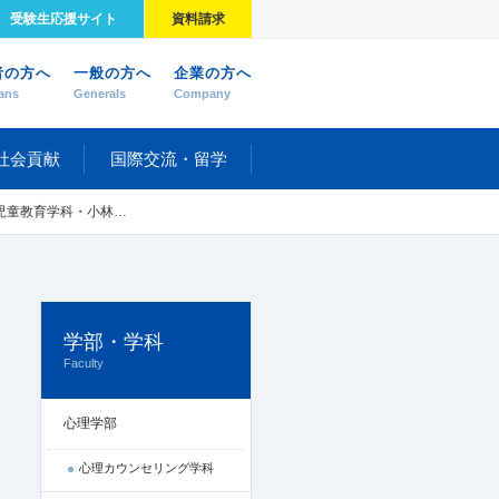
受験生応援サイト
資料請求
者の方へ
一般の方へ
企業の方へ
ans
Generals
Company
社会貢献
国際交流・留学
志学生で「メジ♪オン」が結成されました
学部・学科
Faculty
心理学部
心理カウンセリング学科