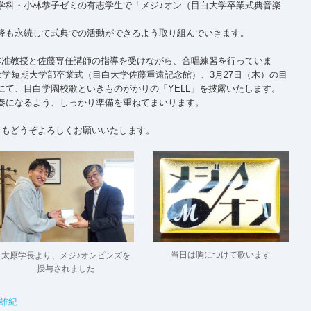
学科・小林恭子ゼミの有志学生で「メジ♪オン（目白大学卒業式典音楽
降も永続して式典での活動ができるよう取り組んでいきます。
林准教授と佐藤専任講師の指導を受けながら、合唱練習を行っていま
大学短期大学部卒業式（目白大学佐藤重遠記念館）、3月27日（木）の目
にて、目白学園校歌といきものがかりの「YELL」を披露いたします。
奏になるよう、しっかり準備を重ねてまいります。
ともどうぞよろしくお願いいたします。
当日は胸につけて歌います
太原学長より、メジ♪オンピンズを
授与されました
雄紀