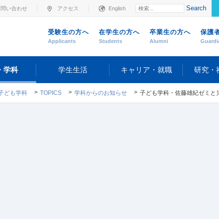
Search
お問い合わせ
アクセス
English
受験生の方へ
在学生の方へ
卒業生の方へ
保護
Applicants
Students
Alumni
Guardi
・学科
学生生活
キャリア・就職
研究・
子ども学科
TOPICS
学科からのお知らせ
子ども学科・佐藤雄紀ゼミと児童教育学科・小林恭子ゼミの有