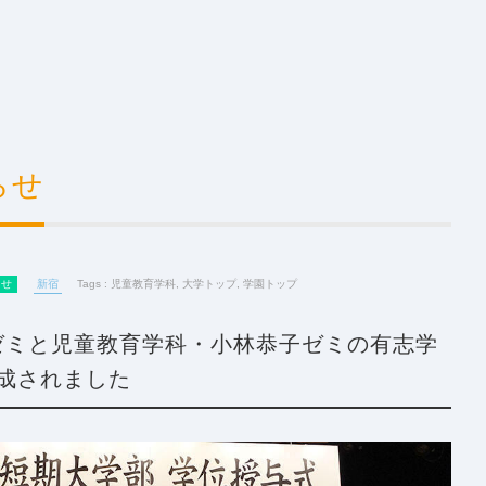
らせ
らせ
新宿
Tags :
児童教育学科
,
大学トップ
,
学園トップ
ゼミと児童教育学科・小林恭子ゼミの有志学
成されました