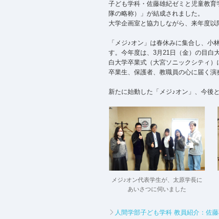
子ども学科・佐藤雄紀ゼミと児童教育
隊の略称）」が結成されました。
大学企画室と協力しながら、来年度以
「メジ♪オン」は春休みに集合し、小
す。今年度は、3月21日（金）の目白
白大学卒業式（大宮ソニックシティ）
卒業生、保護者、教職員の心に届く演
新たに始動した「メジ♪オン」、今後
メジ♪オン代表学生が、太原学長に
あいさつに伺いました
人間学部子ども学科 教員紹介：佐藤