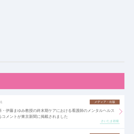
31
メディア・出版
科・伊藤まゆみ教授の終末期ケアにおける看護師のメンタルヘルス
るコメントが東京新聞に掲載されました
さいたま岩槻