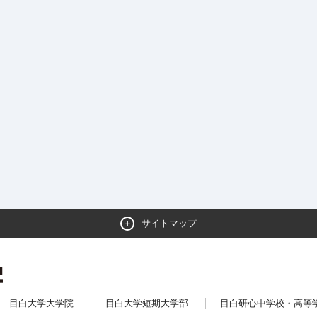
サイトマップ
目白大学大学院
目白大学短期大学部
目白研心中学校・高等