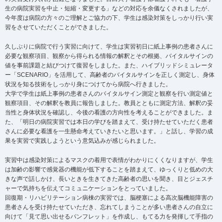
生の病院実習を中止・短縮・変更する」などの対応を余儀なくされましたが、
今年度は病院の方々のご理解とご協力の下、学生は感染対策をしっかり行い実
習をさせていただくことができました。
久しぶりに病院で行う実習に向けて、学生は実習初日に紙上事例の患者さんに
必要な観察項目、観察から得られる情報の解釈とその根拠、バイタルサインの
値を事前課題と結びつけて復習をしました。また、ハイブリッドシミュレータ
ー「SCENARIO」を活用して、高齢者のバイタルサインを正しく測定し、身体
状況を知る技術をしっかり身につけてから病院へ行きました。
大学で学生は紙上事例の患者さんのバイタルサイン測定と観察を行い測定値と
観察項目、その解釈を教員に報告しました。教員とともに測定方法、解釈の妥
当性と身体状況を確認し、今後の看護の方向性を考えることができました。ま
た、「明日の病院実習では本日の学びを踏まえて、受け持たせていただく患者
さんに必要な看護を一生懸命考えていきたいと思います。」と話し、学習の成
果を実習で実践しようという意気込みが感じられました。
実習中は感染対策によるマスクの着用で表情がわかりにくくなりますが、学生
は加齢の影響で感覚器の機能が低下することを踏まえて、ゆっくりと低めの大
きな声で話しかけ、長いときを生きてきた高齢者の思いを聞き、目とジェスチ
ャーで気持ちを伝えてコミュニケーションをとっていました。
回復期・リハビリテーション病棟の実習では、脳梗塞による高次脳機能障害の
患者さんを受け持たせていただき、忘れてしまうことが多い患者さんの自立に
向けて「見て思い出せるパンフレット」を作成し、もてる力を発揮して手指の