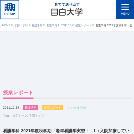
育てて送り出す
MENU
HOME
学部・学科
看護学部
看護学科
TOPICS
授業レポート
看護学科 2021年度秋学期「老年看護
授業レポート
2021.12.28
看護学科
授業レポート
さいたま岩槻
Tags :
大学トップ
,
学園トップ
看護学科 2021年度秋学期「老年看護学実習Ⅰ－1（入院加療してい