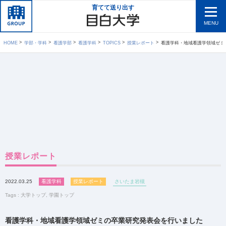
育てて送り出す
MENU
HOME
学部・学科
看護学部
看護学科
TOPICS
授業レポート
看護学科・地域看護学領域ゼミ
授業レポート
2022.03.25
看護学科
授業レポート
さいたま岩槻
Tags :
大学トップ
,
学園トップ
看護学科・地域看護学領域ゼミの卒業研究発表会を行いました