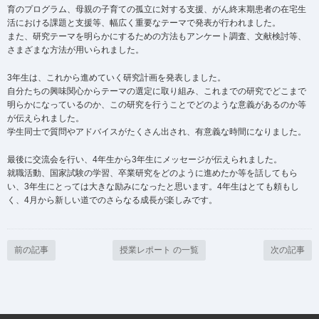
育のプログラム、母親の子育ての孤立に対する支援、がん終末期患者の在宅生
活における課題と支援等、幅広く重要なテーマで発表が行われました。
また、研究テーマを明らかにするための方法もアンケート調査、文献検討等、
さまざまな方法が用いられました。
3年生は、これから進めていく研究計画を発表しました。
自分たちの興味関心からテーマの選定に取り組み、これまでの研究でどこまで
明らかになっているのか、この研究を行うことでどのような意義があるのか等
が伝えられました。
学生同士で質問やアドバイスがたくさん出され、有意義な時間になりました。
最後に交流会を行い、4年生から3年生にメッセージが伝えられました。
就職活動、国家試験の学習、卒業研究をどのように進めたか等を話してもら
い、3年生にとっては大きな励みになったと思います。4年生はとても頼もし
く、4月から新しい道でのさらなる成長が楽しみです。
前の記事
授業レポート の一覧
次の記事