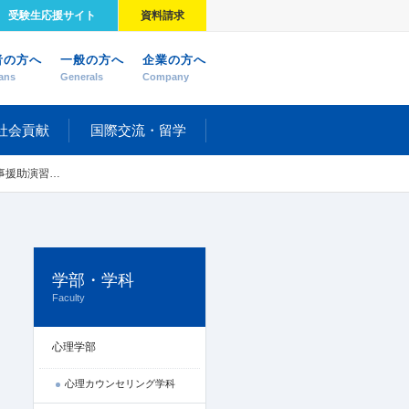
受験生応援サイト
資料請求
者の方へ
一般の方へ
企業の方へ
ans
Generals
Company
社会貢献
国際交流・留学
を行いました
学部・学科
Faculty
心理学部
心理カウンセリング学科