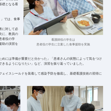
基礎となる看
Ⅱ」では、食事
者に対して必
次に、教員の
患者役の学
看護師役の学生は
援助の演習を
患者役の学生に立案した食事援助を実施
ためには準備が重要だと分かった」「患者さんの状態によって気をつけ
できるようになりたい」など、演習を振り返っていました。
フェイスシールドを装着して感染予防を徹底し、基礎看護技術の習得に