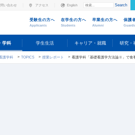
Search
お問い合わせ
アクセス
English
受験生の方へ
在学生の方へ
卒業生の方へ
保護
Applicants
Students
Alumni
Guardi
・学科
学生生活
キャリア・就職
研究・
看護学科
TOPICS
授業レポート
看護学科「基礎看護学方法論Ⅱ」で食事援助演習