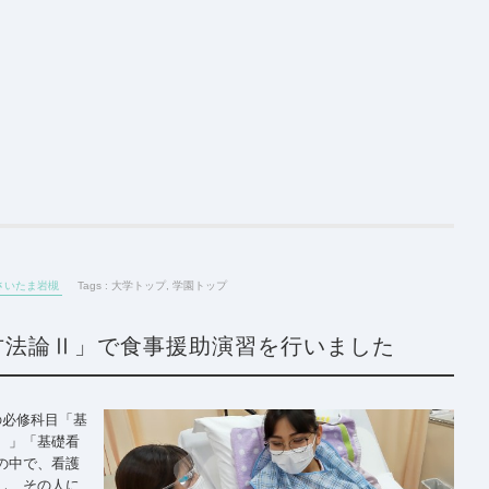
さいたま岩槻
Tags :
大学トップ
,
学園トップ
方法論Ⅱ」で食事援助演習を行いました
の必修科目「基
）」「基礎看
の中で、看護
し、その人に