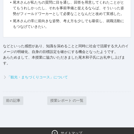
尾木さんが私たちの質問に目を通し、回答を用意してくれたことがと
てもうれしかったし、それを事前準備と捉えるならば、そういった姿
勢がフィールドワーカーとして必要なことなんだと改めて実感した。
尾木さんの常に前向きな姿勢、考え方を少しでも吸収し、就職活動に
もつなげていきたい。
などといった感想があり、知識を深めることと同時に社会で活躍する大人のイ
メージの明確化、自身の目標設定を確かにする機会となったようです。
あらためまして、本授業に協力いただきました尾木和子氏にお礼申し上げま
す。
「観光・まちづくりコース」について
前の記事
授業レポート の一覧
サイトマップ