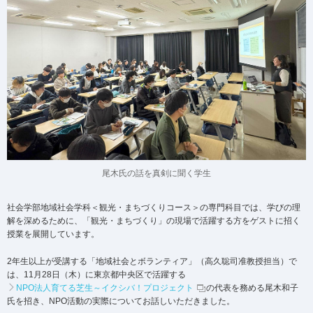
尾木氏の話を真剣に聞く学生
社会学部地域社会学科＜観光・まちづくりコース＞の専門科目では、学びの理
解を深めるために、「観光・まちづくり」の現場で活躍する方をゲストに招く
授業を展開しています。
2年生以上が受講する「地域社会とボランティア」（高久聡司准教授担当）で
は、11月28日（木）に東京都中央区で活躍する
NPO法人育てる芝生～イクシバ！プロジェクト
の代表を務める尾木和子
氏を招き、NPO活動の実際についてお話しいただきました。