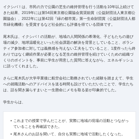
イクシバ！は、市民の力で公園の芝生の維持管理を行う活動を10年以上続けて
きた結果、2019年には第54回東京都公園協会賞奨励賞（公益財団法人東京都公
園協会）、2022年には第42回『緑の都市賞』第一生命財団賞（公益財団法人都
市緑化機構）を受賞するなど社会的にも評価を得ている団体です。
尾木氏は、イクシバ！の活動が、地域の人間関係の希薄化、子どもたちの遊び
場の減少、地球温暖化といった社会課題の解決を背景としていること、ボラン
ティア参加者に対しては義務感を与えない工夫をしていること、1度作ったら終
わりではなく継続作業が必要となる芝生の維持管理を続けていくための組織づ
くりのポイントを、事前に学生が用意した質問に答えながら、エネルギッシュ
に語ってくれました。
さらに尾木氏が大学卒業後に航空会社に勤務されていた経験を踏まえて、学生
への就職活動へのアドバイスを送る時間も設けていただいたことで、学生たち
は、話を聞き漏らすまいと一生懸命にメモを取る姿が印象的でした。
学生からは、
これまでの授業で学んだことが、実際に地域の現場の活動とつながっ
ていることを再確認できた。
尾木さんのお話を聞いて、自分も実際に地域で活動したくなった。