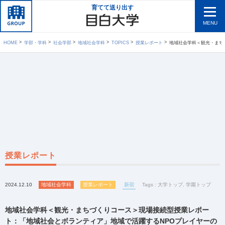
育てて送り出す
MENU
HOME
学部・学科
社会学部
地域社会学科
TOPICS
授業レポート
地域社会学科＜観光・まちづくりコース＞現場接続型
授業レポート
2024.12.10
地域社会学科
授業レポート
新宿
Tags :
大学トップ
,
学園トップ
地域社会学科＜観光・まちづくりコース＞現場接続型授業レポー
ト：「地域社会とボランティア」地域で活躍するNPOプレイヤーの