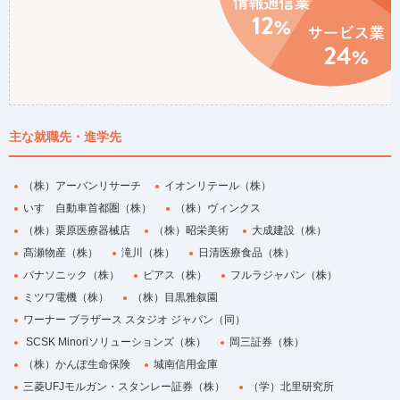
主な就職先・進学先
（株）アーバンリサーチ
イオンリテール（株）
いすゞ自動車首都圏（株）
（株）ヴィンクス
（株）栗原医療器械店
（株）昭栄美術
大成建設（株）
髙瀬物産（株）
滝川（株）
日清医療食品（株）
パナソニック（株）
ピアス（株）
フルラジャパン（株）
ミツワ電機（株）
（株）目黒雅叙園
ワーナー ブラザース スタジオ ジャパン（同）
SCSK Minoriソリューションズ（株）
岡三証券（株）
（株）かんぽ生命保険
城南信用金庫
三菱UFJモルガン・スタンレー証券（株）
（学）北里研究所