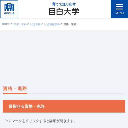
育てて送り出す
MENU
HOME
学部・学科
社会学部
社会情報学科
資格・進路
資格・進路
目指せる資格・免許
「+」マークをクリックすると詳細が開きます。