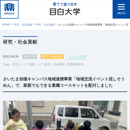
育てて送り出す
MENU
HOME
研究・社会貢献
研究・社会貢献
さいたま岩槻キャンパス地域連携事業「地域交流イベント流しそうめん」で、家庭でもできる素麺コースキット
研究・社会貢献
2022.09.28
目白大学
研究・社会貢献
さいたま岩槻
Tags :
大学トップ
,
学園トップ
,
研究・社会貢献
,
言語聴覚学科
さいたま岩槻キャンパス地域連携事業「地域交流イベント流しそう
めん」で、家庭でもできる素麺コースキットを配付しました