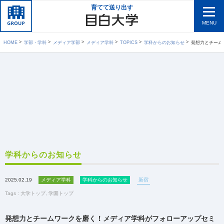
育てて送り出す
MENU
HOME
学部・学科
メディア学部
メディア学科
TOPICS
学科からのお知らせ
発想力とチームワー
学科からのお知らせ
2025.02.19
メディア学科
学科からのお知らせ
新宿
Tags :
大学トップ
,
学園トップ
発想力とチームワークを磨く！メディア学科がフォローアップセミ