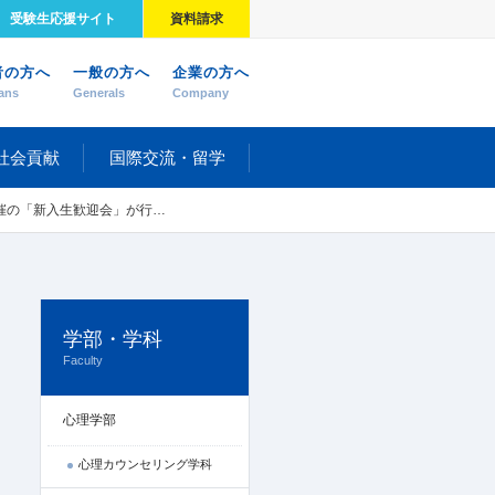
受験生応援サイト
資料請求
者の方へ
一般の方へ
企業の方へ
ans
Generals
Company
社会貢献
国際交流・留学
「新入生歓迎会」が行われました
学部・学科
Faculty
心理学部
心理カウンセリング学科