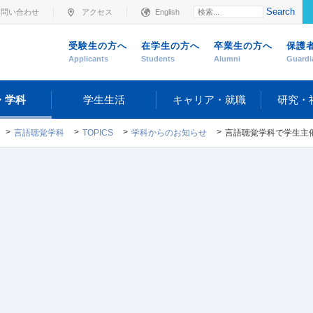
Search
お問い合わせ
アクセス
English
受験生の方へ
在学生の方へ
卒業生の方へ
保護
Applicants
Students
Alumni
Guardi
・学科
学生生活
キャリア・就職
研究・
言語聴覚学科
TOPICS
学科からのお知らせ
言語聴覚学科で学生主催の