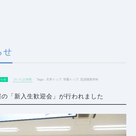
らせ
知らせ
さいたま岩槻
Tags :
大学トップ
,
学園トップ
,
言語聴覚学科
催の「新入生歓迎会」が行われました