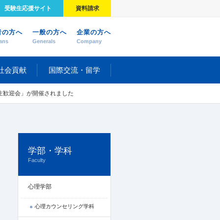
受験生応援サイト
資料請求
者の方へ
一般の方へ
企業の方へ
ans
Generals
Company
社会貢献
国際交流・留学
生歓迎会」が開催されました
学部・学科
Faculty
心理学部
心理カウンセリング学科