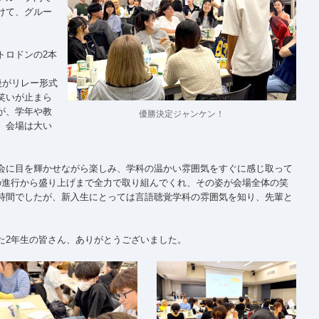
けて、グルー
トロドンの2本
後がリレー形式
笑いが止まら
が、学年や教
優勝決定ジャンケン！
、会場は大い
会に目を輝かせながら楽しみ、学科の温かい雰囲気をすぐに感じ取って
の進行から盛り上げまで全力で取り組んでくれ、その姿が会場全体の笑
時間でしたが、新入生にとっては言語聴覚学科の雰囲気を知り、先輩と
た2年生の皆さん、ありがとうございました。