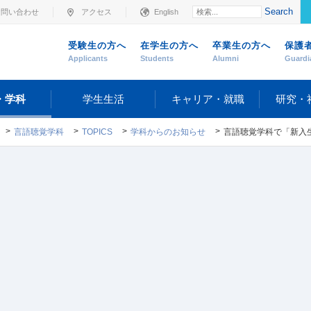
Search
お問い合わせ
アクセス
English
受験生の方へ
在学生の方へ
卒業生の方へ
保護
Applicants
Students
Alumni
Guardi
・学科
学生生活
キャリア・就職
研究・
言語聴覚学科
TOPICS
学科からのお知らせ
言語聴覚学科で「新入