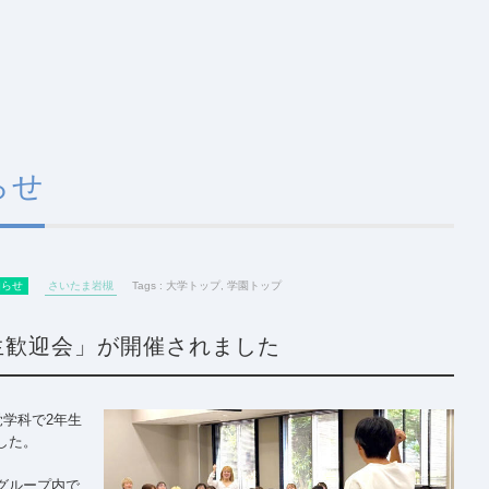
らせ
知らせ
さいたま岩槻
Tags :
大学トップ
,
学園トップ
生歓迎会」が開催されました
覚学科で2年生
した。
グループ内で