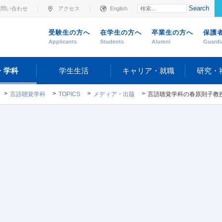
Search
お問い合わせ
アクセス
English
受験生の方へ
在学生の方へ
卒業生の方へ
保護
Applicants
Students
Alumni
Guardi
・学科
学生生活
キャリア・就職
研究・
言語聴覚学科
TOPICS
メディア・出版
言語聴覚学科の春原則子教授と橋本幸成専任講師が分担執筆