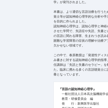
学』が発刊されました。
本書は、より適切な言語治療を行うた
覚士等が認知神経心理学的な分析や手
を目的に作られました。
認知神経心理学は、認知心理学と神経
させた学問で、失語症や失読、失書と
の言語に関わる障害、生まれつき読み
困難な学習障害の症状の理解や治療ア
欠かせない領域です。
この中で、春原教授は「発達性ディス
み書きに対する認知神経心理学的指導
任講師は「失読と失書のセラピー」を
た。臨床に携わる多くの言語聴覚士に
冊となっています。
『言語の認知神経心理学』
一般社団法人日本高次脳機能
教育・研修委員会 編
発 行：新興医学出版社