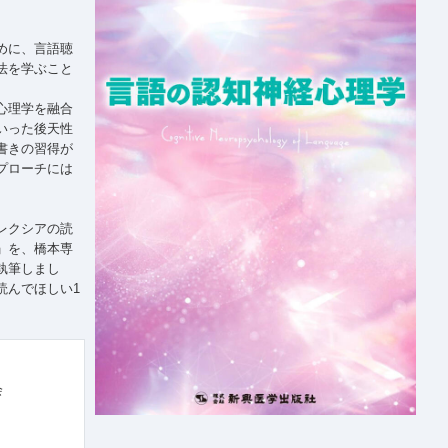
めに、言語聴
法を学ぶこと
心理学を融合
いった後天性
書きの習得が
プローチには
レクシアの読
」を、橋本専
執筆しまし
読んでほしい1
学会