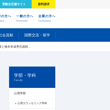
受験生応援サイト
資料請求
者の方へ
一般の方へ
企業の方へ
ans
Generals
Company
社会貢献
国際交流・留学
した『言語の認知神経心理学』が発刊されました
学部・学科
Faculty
心理学部
心理カウンセリング学科