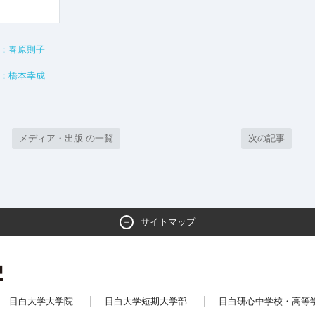
介：春原則子
介：橋本幸成
メディア・出版 の一覧
次の記事
サイトマップ
目白大学大学院
目白大学短期大学部
目白研心中学校・高等