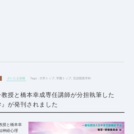
版
さいたま岩槻
Tags :
大学トップ
,
学園トップ
,
言語聴覚学科
子教授と橋本幸成専任講師が分担執筆した
学』が発刊されました
教授と橋本幸
知神経心理