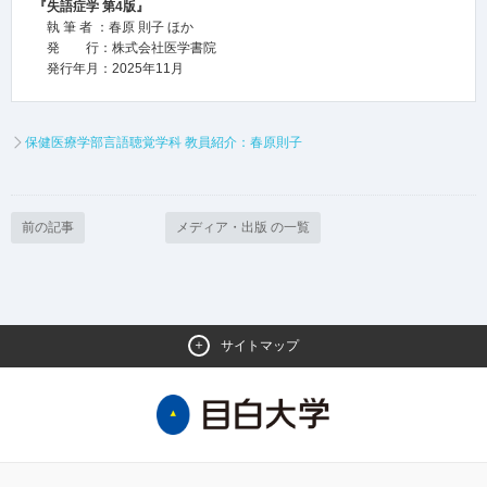
『失語症学 第4版』
執 筆 者 ：春原 則子 ほか
発 行：株式会社医学書院
発行年月：2025年11月
保健医療学部言語聴覚学科 教員紹介：春原則子
前の記事
メディア・出版 の一覧
サイトマップ