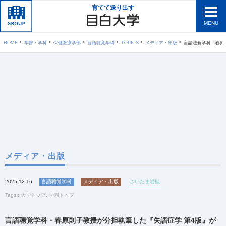
育てて送り出す
MENU
HOME
学部・学科
保健医療学部
言語聴覚学科
TOPICS
メディア・出版
言語聴覚学科・春原則子
メディア・出版
2025.12.16
言語聴覚学科
メディア・出版
さいたま岩槻
Tags :
大学トップ
,
学園トップ
言語聴覚学科・春原則子教授が分担執筆した『失語症学 第4版』が