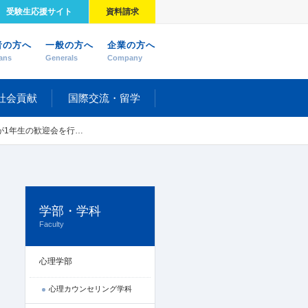
受験生応援サイト
資料請求
者の方へ
一般の方へ
企業の方へ
ans
Generals
Company
社会貢献
国際交流・留学
生の歓迎会を行いました
学部・学科
Faculty
心理学部
心理カウンセリング学科