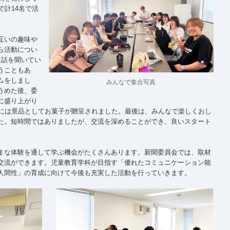
で計14名で活
互いの趣味や
ら活動につい
に話を聞いてい
うこともあ
ムをしまし
みんなで集合写真
うめた後、委
に盛り上がり
位には景品としてお菓子が贈呈されました。最後は、みんなで楽しくおし
た。短時間ではありましたが、交流を深めることができ、良いスタート
まな体験を通して学ぶ機会がたくさんあります。新聞委員会では、取材
交流ができます。児童教育学科が目指す「優れたコミュニケーション能
人間性」の育成に向けて今後も充実した活動を行っていきます。