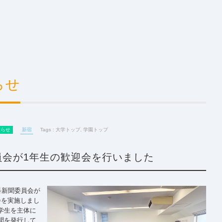
らせ
知らせ
新宿
Tags :
大学トップ
,
学園トップ
員会が1年生の歓迎会を行いました
科新聞委員会が
会を実施しまし
学生を主体に
聞を発行して