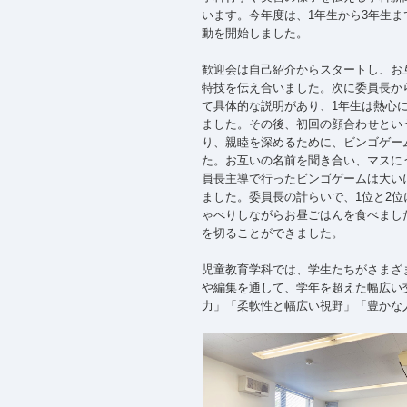
います。今年度は、1年生から3年生ま
動を開始しました。
歓迎会は自己紹介からスタートし、お
特技を伝え合いました。次に委員長か
て具体的な説明があり、1年生は熱心
ました。その後、初回の顔合わせとい
り、親睦を深めるために、ビンゴゲー
た。お互いの名前を聞き合い、マスに
員長主導で行ったビンゴゲームは大い
ました。委員長の計らいで、1位と2
ゃべりしながらお昼ごはんを食べまし
を切ることができました。
児童教育学科では、学生たちがさまざ
や編集を通して、学年を超えた幅広い
力」「柔軟性と幅広い視野」「豊かな