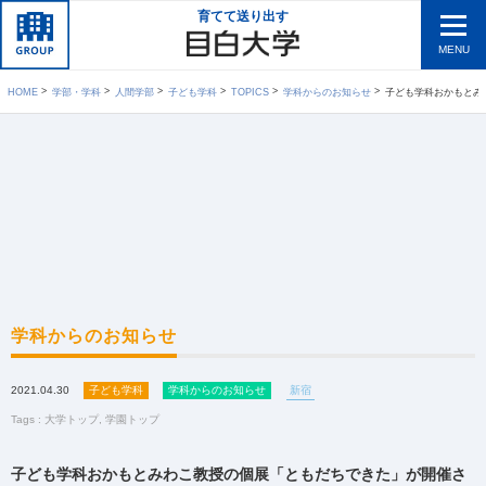
育てて送り出す
MENU
HOME
学部・学科
人間学部
子ども学科
TOPICS
学科からのお知らせ
子ども学科おかもとみわ
学科からのお知らせ
2021.04.30
子ども学科
学科からのお知らせ
新宿
Tags :
大学トップ
,
学園トップ
子ども学科おかもとみわこ教授の個展「ともだちできた」が開催さ