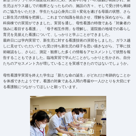
新型コロナウイルス感染症対策のため、実習中の母子への接触が制限され、新
生児はガラス越しでの観察となったものの、施設の方々、そして受け持ち褥婦
のご協力をいただき、学生たちは心身共に日々変化を遂げる母親の状態、さら
に新生児の情報を把握し、これまでの知識を統合させ、理解を深めながら、産
科病棟での実習ができました。実習を通し、母性看護の特徴である「対象者の
強みに着目する看護」、「母子相互作用」を理解し、退院後の地域での暮らし
育児を見据えた看護について、しっかりと学ぶことができました。
最終日には学内実習で、新生児に対する看護技術の演習をしました。ガラス越
しに見せていただいていた受け持ち新生児の様子を思い描きながら、丁寧に技
術確認をし、さらに、測定・観察した多くの情報をアセスメントして状態を報
告することもできました。臨地実習で学んだことがしっかりと生かされ、自分
たちのアセスメント力が増していることを実感できたのではないでしょうか。
母性看護学実習を終えた学生は「新たな命の誕生」がどれだけ奇跡的なことか
を体感できたようです。看護の対象である人間の尊厳や一人ひとりを大切にす
る看護観につながってほしいと願っています。