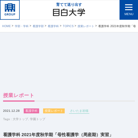
育てて送り出す
MENU
HOME
学部・学科
看護学部
看護学科
TOPICS
授業レポート
看護学科 2021年度秋学期「
授業レポート
2021.12.28
看護学科
授業レポート
さいたま岩槻
Tags :
大学トップ
,
学園トップ
看護学科 2021年度秋学期「母性看護学（周産期）実習」