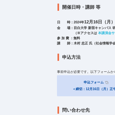
開催日時・講師 等
12月16日（月
日 時：2024年
会 場：目白大学 新宿キャンパス 
（※アクセスは
本講演会
参 加 費 ：無料
講 師：木村 忠正 氏（社会情報学
申込方法
事前申込が必要です。以下フォームか
申込フォーム
＜締切：12月16日（月）正
問い合わせ先