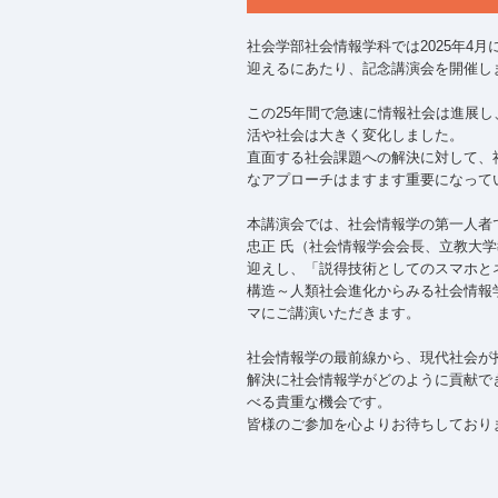
社会学部社会情報学科では2025年4月
迎えるにあたり、記念講演会を開催し
この25年間で急速に情報社会は進展し
活や社会は大きく変化しました。
直面する社会課題への解決に対して、
なアプローチはますます重要になって
本講演会では、社会情報学の第一人者
忠正 氏（社会情報学会会長、立教大
迎えし、「説得技術としてのスマホと
構造～人類社会進化からみる社会情報
マにご講演いただきます。
社会情報学の最前線から、現代社会が
解決に社会情報学がどのように貢献で
べる貴重な機会です。
皆様のご参加を心よりお待ちしており