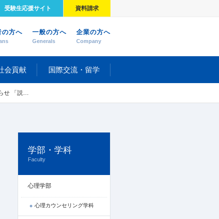
受験生応援サイト
資料請求
者の方へ
一般の方へ
企業の方へ
ans
Generals
Company
社会貢献
国際交流・留学
からみる社会情報学～」
学部・学科
Faculty
心理学部
心理カウンセリング学科