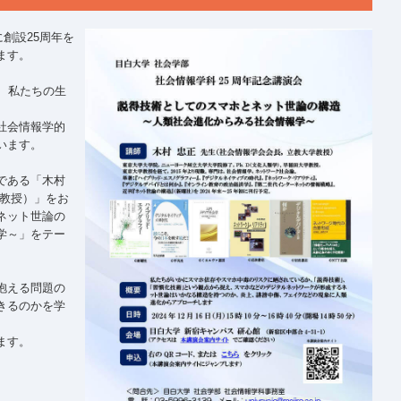
に創設25周年を
ます。
、私たちの生
社会情報学的
います。
である「木村
学教授）」をお
ネット世論の
学～」をテー
抱える問題の
きるのかを学
ます。