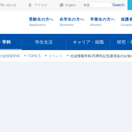
Search
お問い合わせ
アクセス
English
受験生の方へ
在学生の方へ
卒業生の方へ
保護
Applicants
Students
Alumni
Guardi
・学科
学生生活
キャリア・就職
研究・
社会情報学科
TOPICS
イベント
社会情報学科25周年記念講演会のお知らせ 「説得技術としてのスマホとネット世論の構造～人類社会進化