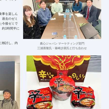
食事を楽しん
、過去のゼミ
た今後ゼミで
、約1時間半に
に検討し、内
農心ジャパン マーケティング部門
三浦善隆氏・篠崎沙菜氏と打ち合わせ