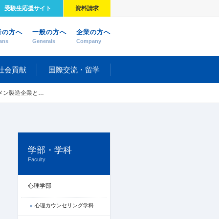
受験生応援サイト
資料請求
者の方へ
一般の方へ
企業の方へ
ans
Generals
Company
社会貢献
国際交流・留学
企業との打ち合わせ
学部・学科
Faculty
心理学部
心理カウンセリング学科