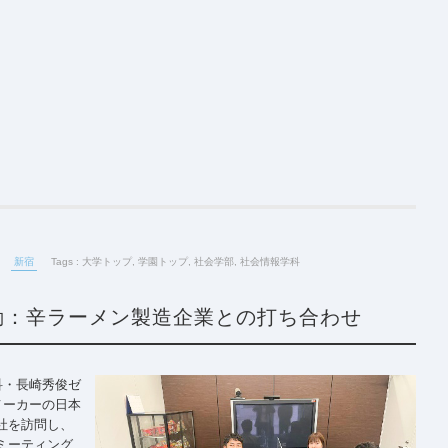
新宿
Tags :
大学トップ
,
学園トップ
,
社会学部
,
社会情報学科
動：辛ラーメン製造企業との打ち合わせ
科・長崎秀俊ゼ
メーカーの日本
社を訪問し、
ミーティング