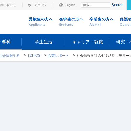
Search
お問い合わせ
アクセス
English
受験生の方へ
在学生の方へ
卒業生の方へ
保護
Applicants
Students
Alumni
Guardi
・学科
学生生活
キャリア・就職
研究・
社会情報学科
TOPICS
授業レポート
社会情報学科のゼミ活動：辛ラーメン製造