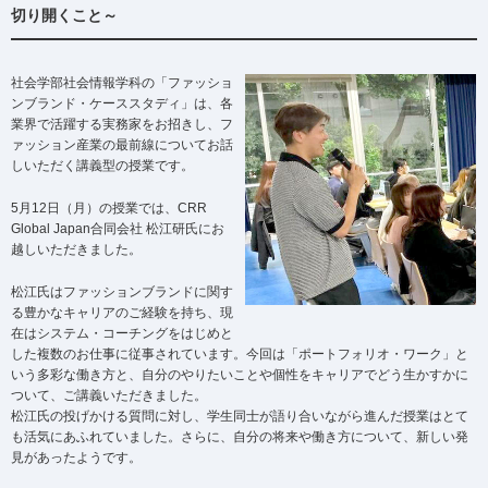
切り開くこと～
社会学部社会情報学科の「ファッショ
ンブランド・ケーススタディ」は、各
業界で活躍する実務家をお招きし、フ
ァッション産業の最前線についてお話
しいただく講義型の授業です。
5月12日（月）の授業では、CRR
Global Japan合同会社 松江研氏にお
越しいただきました。
松江氏はファッションブランドに関す
る豊かなキャリアのご経験を持ち、現
在はシステム・コーチングをはじめと
した複数のお仕事に従事されています。今回は「ポートフォリオ・ワーク」と
いう多彩な働き方と、自分のやりたいことや個性をキャリアでどう生かすかに
ついて、ご講義いただきました。
松江氏の投げかける質問に対し、学生同士が語り合いながら進んだ授業はとて
も活気にあふれていました。さらに、自分の将来や働き方について、新しい発
見があったようです。