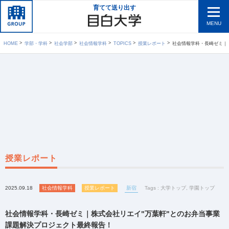
育てて送り出す
MENU
HOME
学部・学科
社会学部
社会情報学科
TOPICS
授業レポート
社会情報学科・長崎ゼミ｜株式会社リエ
授業レポート
2025.09.18
社会情報学科
授業レポート
新宿
Tags :
大学トップ
,
学園トップ
社会情報学科・長崎ゼミ｜株式会社リエイ"万葉軒"とのお弁当事業
課題解決プロジェクト最終報告！