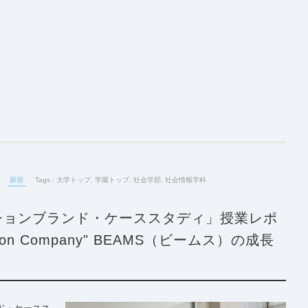
新宿
Tags :
大学トップ
,
学園トップ
,
社会学部
,
社会情報学科
ションブランド・ケーススタディ」授業レポ
olution Company" BEAMS（ビームス）の成長