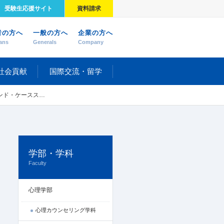
受験生応援サイト
資料請求
者の方へ
一般の方へ
企業の方へ
ans
Generals
Company
社会貢献
国際交流・留学
ompany" BEAMS（ビームス）の成長戦略
学部・学科
Faculty
心理学部
心理カウンセリング学科