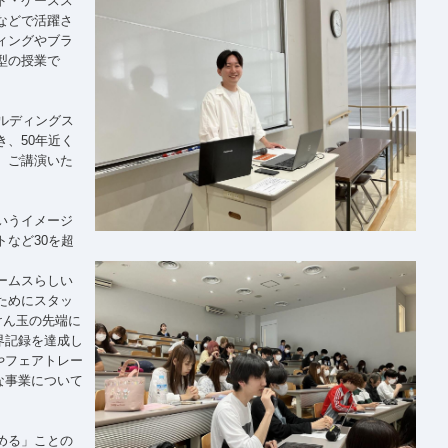
ド・ケースス
などで活躍さ
ィングやブラ
型の授業で
ルディングス
、50年近く
、ご講演いた
いうイメージ
など30を超
ームスらしい
ためにスタッ
けん玉の先端に
界記録を達成し
やフェアトレー
な事業について
める」ことの