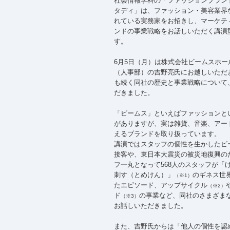
社会情報学科の「ファッションブラン
タディ」は、ファッション・美容業界
れている実務家をお招きし、マーケテ
ンドの事業戦略をお話しいただく講演
す。
6月5日（月）は株式会社ビームスホー
（人事部）の吉野亮氏にお越しいただき
も続く同社の歴史と事業戦略について
だきました。
「ビームス」といえばファッションと
がありますが、実は雑貨、音楽、アート
えるブランドを取り扱っています。
講演ではスタッフの個性を生かしたビ
接客や、東日本大震災の被災地復興の
フ一丸となって568人のスタッフが「
刺す（とめけん）」
のギネス世
（※1）
たエピソード、アップサイクル
（※2）
ド
の事業など、同社のさまざま
（※3）
お話しいただきました。
また、吉野氏からは「他人の個性を認