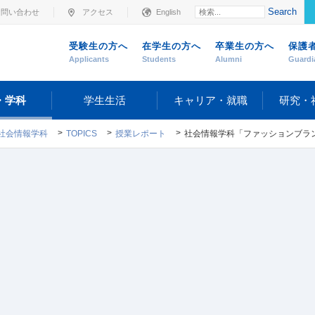
Search
お問い合わせ
アクセス
English
受験生の方へ
在学生の方へ
卒業生の方へ
保護
Applicants
Students
Alumni
Guardi
・学科
学生生活
キャリア・就職
研究・
社会情報学科
TOPICS
授業レポート
社会情報学科「ファッションブランド・ケーススタディ」授業レポート "Happy Life Solution C