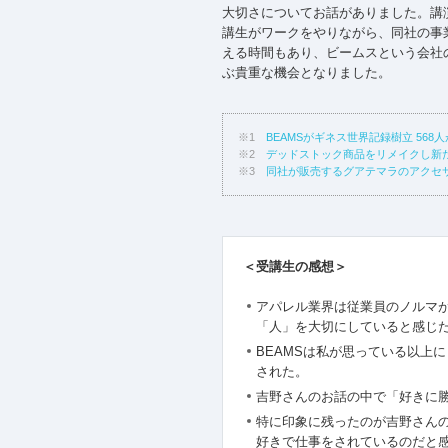
大切さについてお話がありました。講
講生がワークをやりながら、同社の事
える時間もあり、ビームスという会社
ぶ貴重な機会となりました。
※1
BEAMSがギネス世界記録樹立 56
※2
デッドストック商品をリメイクし新た
※3
同社が販売するグアテマラのアクセサ
＜受講生の感想＞
アパレル業界は従業員のノルマが
「人」を大切にしていると感じ
BEAMSは私が思っている以上に（
された。
吉野さんのお話の中で「好きに
特に印象に残ったのが吉野さんの
好きで仕事をされているのだと