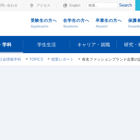
Search
お問い合わせ
アクセス
English
受験生の方へ
在学生の方へ
卒業生の方へ
保護
Applicants
Students
Alumni
Guardi
・学科
学生生活
キャリア・就職
研究・
社会情報学科
TOPICS
授業レポート
有名ファッションブランド企業の講演が聞ける！社会情報学科「ファッションブランド・ケース