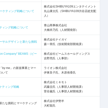
株式会社SHIBUYA109エンタテイメント
9のマーケティング戦略について
丸山康太氏（SHIBUYA109渋谷店総支配
人）
青山商事株式会社
ティング戦略について
大橋祥乃氏（人材開発部）
株式会社ナイガイ
ーサルデザインと新たな挑戦
森一章氏（技術開発部開発課）
lution Company" BEAMS（ビー
株式会社ビームスホールディングス
吉野亮氏（人事部）
by me」の新規事業とマー
ライオン株式会社
ついて
伊東良子氏、木原侑香氏
株式会社ミキモト
マーケティング戦略
武藤圭氏（人事部人材開発課）
菅谷薫氏（人事部人材開発課）
株式会社伊勢半
新たな挑戦とマーケティング
大町龍氏