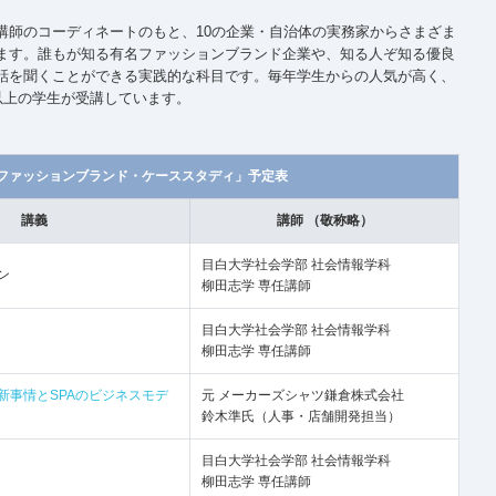
講師のコーディネートのもと、10の企業・自治体の実務家からさまざま
ます。誰もが知る有名ファッションブランド企業や、知る人ぞ知る優良
話を聞くことができる実践的な科目です。毎年学生からの人気が高く、
以上の学生が受講しています。
ファッションブランド・ケーススタディ」予定表
講義
講師 （敬称略）
目白大学社会学部
社会情報学科
ン
柳田志学 専任講師
目白大学社会学部
社会情報学科
柳田志学 専任講師
新事情とSPAのビジネスモデ
元 メーカーズシャツ鎌倉株式会社
鈴木準氏（人事・店舗開発担当）
目白大学社会学部
社会情報学科
柳田志学 専任講師