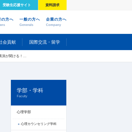
受験生応援サイト
資料請求
者の方へ
一般の方へ
企業の方へ
ans
Generals
Company
社会貢献
国際交流・留学
スタディ」がスタート！（2023年度）
学部・学科
Faculty
心理学部
心理カウンセリング学科