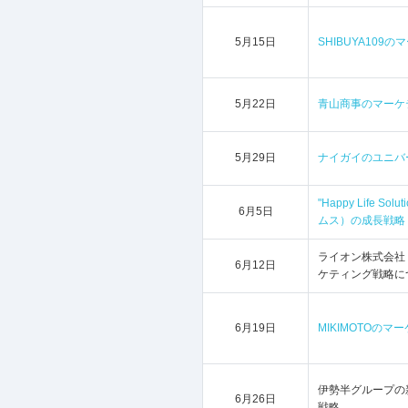
5月15日
SHIBUYA10
5月22日
青山商事のマーケ
5月29日
ナイガイのユニバ
"Happy Life So
6月5日
ムス）の成長戦略
ライオン株式会社「
6月12日
ケティング戦略に
6月19日
MIKIMOTOの
伊勢半グループの
6月26日
戦略