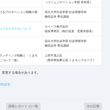
（コミュニケーション本部 本部長）
けるプロモーション戦略の新
目白大学社会学部
社会情報学科
柳田志学 専任講師
カイハラ株式会社
ビジネスモデルについて
稲垣博章氏（執行役員 営業本部長）
目白大学社会学部
社会情報学科
柳田志学 専任講師
ランディング戦略と「くまモ
上田平茂人氏
について（仮）
（熊本県知事公室
くまモングループ）
、変更する場合があります。
柳田志学
授業レポート の一覧
次の記事