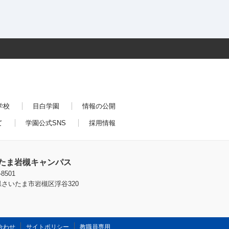
学校
目白学園
情報の公開
て
学園公式SNS
採用情報
たま岩槻キャンパス
-8501
さいたま市岩槻区浮谷320
合わせ
サイトポリシー
教職員専用