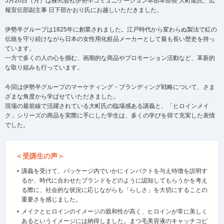
5月20日（月）は株式会社伊勢半コミュニケーション本部本部長 大町龍氏、広
報宣伝部副主事 日下部かおり氏にお越しいただきました。
伊勢半グループは1825年に創業されました。江戸時代から変わらぬ製法で紅の
伝統を守り続けながら日本の女性用化粧品メーカーとして最も長い歴史を持っ
ています。
一方で多くの人の心を掴む、画期的な商品やプロモーション活動など、革新的
な取り組みも行っています。
今回は伊勢半グループのマーケティング・ブランディング戦略について、さま
ざまな角度から学ばせていただきました。
現場の最前線で活躍されている大町氏の臨場感ある講義と、「ヒロインメイ
ク」シリーズの商品を実際に手にした学生は、多くの学びを得て充実した表情
でした。
＜受講生の声＞
講義を受けて、パッケージ内でいかにインパクトを与え特徴を説明す
るか、時代に合わせたブランドをどのように認知してもらうかを考え
る際に、社会的な状況に応じながらも「らしさ」を大切にすることの
重要さを感じました。
メイクとヒロインのイメージの親和性が高く、ヒロインが常に美しく
あるというイメージには納得しました。まつ毛美容液のキャッチコピ