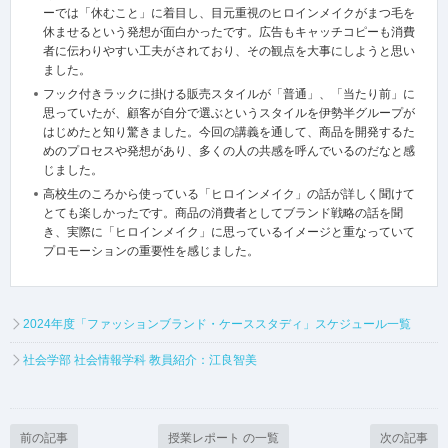
ーでは「休むこと」に着目し、目元重視のヒロインメイクがまつ毛を
休ませるという発想が面白かったです。広告もキャッチコピーも消費
者に伝わりやすい工夫がされており、その観点を大事にしようと思い
ました。
フック付きラックに掛ける販売スタイルが「普通」、「当たり前」に
思っていたが、顧客が自分で選ぶというスタイルを伊勢半グループが
はじめたと知り驚きました。今回の講義を通して、商品を開発するた
めのプロセスや発想があり、多くの人の共感を呼んでいるのだなと感
じました。
高校生のころから使っている「ヒロインメイク」の話が詳しく聞けて
とても楽しかったです。商品の消費者としてブランド戦略の話を聞
き、実際に「ヒロインメイク」に思っているイメージと重なっていて
プロモーションの重要性を感じました。
2024年度「ファッションブランド・ケーススタディ」スケジュール一覧
社会学部 社会情報学科 教員紹介：江良智美
前の記事
授業レポート の一覧
次の記事