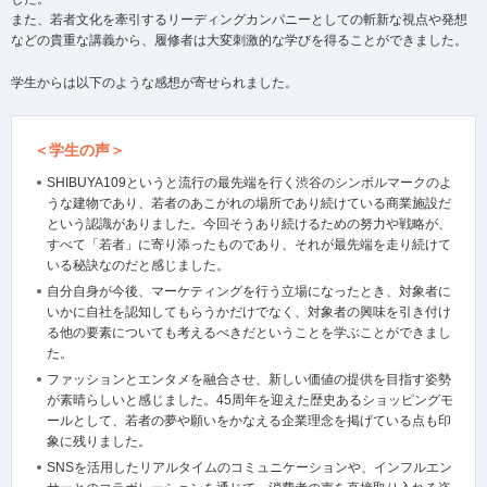
また、若者文化を牽引するリーディングカンパニーとしての斬新な視点や発想
などの貴重な講義から、履修者は大変刺激的な学びを得ることができました。
学生からは以下のような感想が寄せられました。
＜学生の声＞
SHIBUYA109というと流行の最先端を行く渋谷のシンボルマークのよ
うな建物であり、若者のあこがれの場所であり続けている商業施設だ
という認識がありました。今回そうあり続けるための努力や戦略が、
すべて「若者」に寄り添ったものであり、それが最先端を走り続けて
いる秘訣なのだと感じました。
自分自身が今後、マーケティングを行う立場になったとき、対象者に
いかに自社を認知してもらうかだけでなく、対象者の興味を引き付け
る他の要素についても考えるべきだということを学ぶことができまし
た。
ファッションとエンタメを融合させ、新しい価値の提供を目指す姿勢
が素晴らしいと感じました。45周年を迎えた歴史あるショッピングモ
ールとして、若者の夢や願いをかなえる企業理念を掲げている点も印
象に残りました。
SNSを活用したリアルタイムのコミュニケーションや、インフルエン