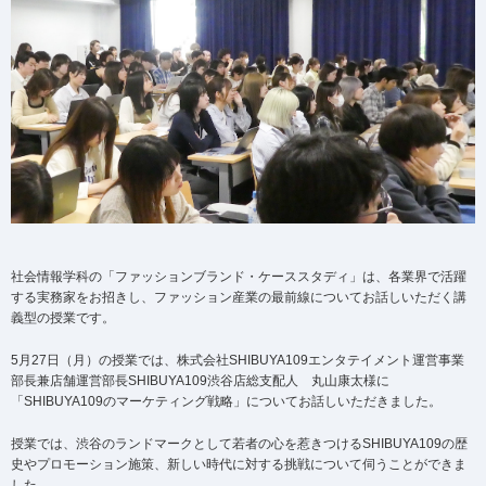
社会情報学科の「ファッションブランド・ケーススタディ」は、各業界で活躍
する実務家をお招きし、ファッション産業の最前線についてお話しいただく講
義型の授業です。
5月27日（月）の授業では、株式会社SHIBUYA109エンタテイメント運営事業
部長兼店舗運営部長SHIBUYA109渋谷店総支配人 丸山康太様に
「SHIBUYA109のマーケティング戦略」についてお話しいただきました。
授業では、渋谷のランドマークとして若者の心を惹きつけるSHIBUYA109の歴
史やプロモーション施策、新しい時代に対する挑戦について伺うことができま
した。