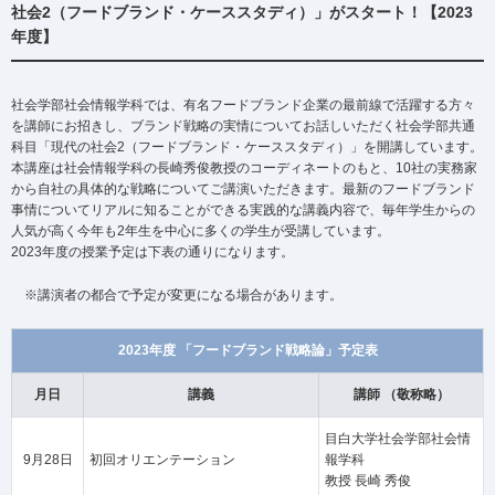
社会2（フードブランド・ケーススタディ）」がスタート！【2023
年度】
社会学部社会情報学科では、有名フードブランド企業の最前線で活躍する方々
を講師にお招きし、ブランド戦略の実情についてお話しいただく社会学部共通
科目「現代の社会2（フードブランド・ケーススタディ）」を開講しています。
本講座は社会情報学科の長崎秀俊教授のコーディネートのもと、10社の実務家
から自社の具体的な戦略についてご講演いただきます。最新のフードブランド
事情についてリアルに知ることができる実践的な講義内容で、毎年学生からの
人気が高く今年も2年生を中心に多くの学生が受講しています。
2023年度の授業予定は下表の通りになります。
※講演者の都合で予定が変更になる場合があります。
2023年度 「フードブランド戦略論」予定表
月日
講義
講師 （敬称略）
目白大学社会学部社会情
9月28日
初回オリエンテーション
報学科
教授 長崎 秀俊