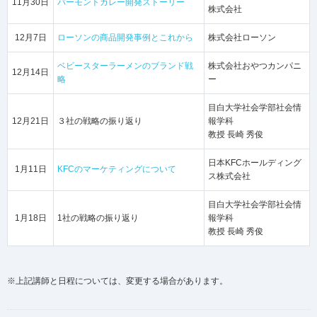
11月30日
バーモントカレー開発ストーリー
株式会社
12月7日
ローソンの商品開発事例とこれから
株式会社ローソン
ベビースターラーメンのブランド戦
株式会社おやつカンパニ
12月14日
略
ー
目白大学社会学部社会情
12月21日
３社の戦略の振り返り
報学科
教授 長崎 秀俊
日本KFCホールディング
1月11日
KFCのマーケティングについて
ス株式会社
目白大学社会学部社会情
1月18日
1社の戦略の振り返り
報学科
教授 長崎 秀俊
※上記講師と日程については、変更する場合があります。