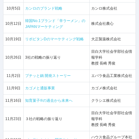
10月5日
カンロのブランド戦略
カンロ株式会社
韓国No.1ブランド「辛ラーメン」の
10月12日
株式会社農心
JAPANマーケティング
10月19日
リポビタンDのマーケティング戦略
大正製薬株式会社
目白大学社会学部社会情
10月26日
3社の戦略の振り返り
報学科
教授 長崎 秀俊
11月2日
プチッと鍋 開発ストーリー
エバラ食品工業株式会社
11月9日
カゴメと通販事業
カゴメ株式会社
11月16日
知育菓子®の過去から未来へ
クラシエ株式会社
目白大学社会学部社会情
11月23日
３社の戦略の振り返り
報学科
教授 長崎 秀俊
ハウス食品グループ本社