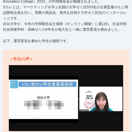
Innovation College）2023」の中間報告会が開催されました。
Sカレとは、マーケティングを学ぶ全国の大学ゼミ生553名が企業監修のもと商
品開発企画を行い、実際の商品化・発売を目指す大学ゼミ対抗のインターカレ
ッジです。
目白大学が、今年の中間報告会主催校（オンライン開催）に選ばれ、社会学部
社会情報学科・長崎ゼミの4年生が他大生と一緒に運営委員を務めました。
以下、運営委員を務めた学生の感想です。
＜学生の声＞