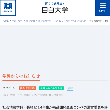
育てて送り出す
MENU
HOME
学部・学科
社会学部
社会情報学科
TOPICS
学科からのお知らせ
社会情報学科・長崎ゼ
学科からのお知らせ
2023.11.24
社会情報学科
学科からのお知らせ
新宿
Tags :
大学トップ
,
学園トップ
,
社会学部
,
社会情報学科
社会情報学科・長崎ゼミ4年生が商品開発企画コンペの運営委員を務