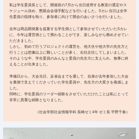
私は学生委員長として、開催前の7月から当日使用する教室の選定やス
ケジュール決め、懇親会会場手配などを行いました。Sカレ当日は全学
生委員の指揮を執り、参加者に向けて開会のあいさつを行いました。
去年は商品開発案を提案する学生側として参加させていただいたSカレ
に、今年は運営側として携わることができ、楽しみながら務めさせてい
ただきました。
しかし、初めて行うプロジェクトの運営を、他大生や他大学の先生方と
行うことは想像以上に難しいことが多く、右往左往してしまいました。
そのような中、学生委員のみんなと委員の先生方に支えられ、無事に終
えることが出来ました。
準備日から、大会当日、反省会までを通して、自身が去年参加した大会
を裏側で支えてくださっていた学生委員や、先生方の大変さを痛感しま
した。
同時に、学生委員のリーダー経験をさせていただけたことは私にとって
非常に貴重な経験となりました。
（社会学部社会情報学科 長崎ゼミ4年 ゼミ長 平野千春）