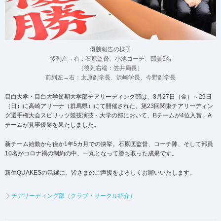
優勝報告の様子
後列左→右：石原監督、小池コーチ、部員5名
（後列右端：笠井局長）
前列左→右：太原副学長、沢崎学長、今野副学長
目白大学・目白大学短期大学部チアリーディング部は、8月27日（金）～29日
（日）に高崎アリーナ（群馬県）にて開催された、第23回関東チアリーディン
グ選手権大会スピリッツ競技演技・大学の部において、Bチームが4位入賞、A
チームが見事優勝を果たしました。
新チーム始動から僅か1年5カ月での快挙。石原匡監督、コーチ陣、そして部員
10名がコロナ禍の制約の中、一丸となって勝ち取った成果です。
新生QUAKESの活躍に、皆さまのご声援をよろしくお願いいたします。
チアリーディング部（クラブ・サークル紹介）