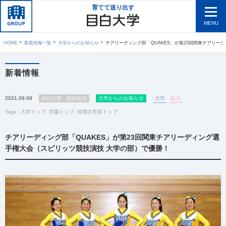
育てて送り出す
MENU
HOME
新着情報一覧
大学からのお知らせ
チアリーディング部「QUAKES」が第23回関東チアリーディング選手権大会（スピリッツ競技演技 大
新着情報
2021.09.09
目白大学・目白短大
大学からのお知らせ
大学
短大
Tags :
大学トップ
,
学園トップ
,
短期大学部トップ
チアリーディング部「QUAKES」が第23回関東チアリーディング選
手権大会（スピリッツ競技演技 大学の部）で優勝！