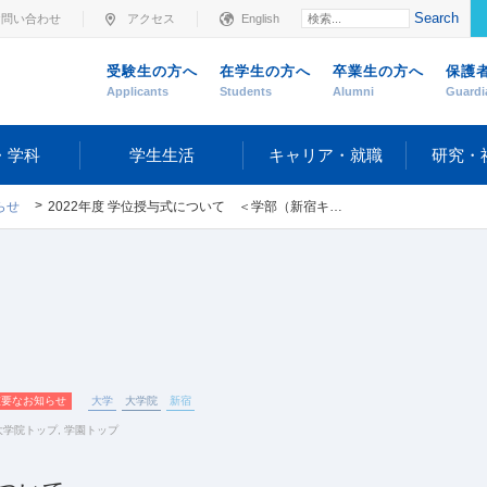
Search
お問い合わせ
アクセス
English
受験生の方へ
在学生の方へ
卒業生の方へ
保護
Applicants
Students
Alumni
Guardi
・学科
学生生活
キャリア・就職
研究・
らせ
2022年度 学位授与式について ＜学部（新宿キャンパス）・大学院＞
重要なお知らせ
大学
大学院
新宿
大学院トップ
,
学園トップ