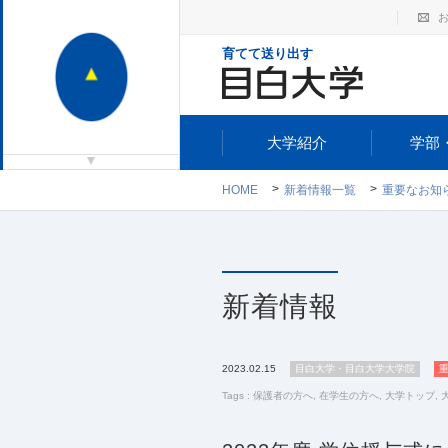
育てて送り出す
大学紹介
学部
HOME
新着情報一覧
重要なお知
新着情報
2023.02.15
目白大学・目白大学大学院
Tags :
保護者の方へ
,
在学生の方へ
,
大学トップ
,