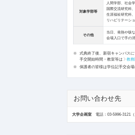
人間学部、社会
国際交流研究科
対象学部等
生涯福祉研究科
リハビリテーシ
当日、発熱や咳
その他
会場入口で手の
式典終了後、新宿キャンパスに
手交開始時間・教室等は
教務
保護者の皆様は学位記手交会場
お問い合わせ先
大学企画室
電話：03-5996-31