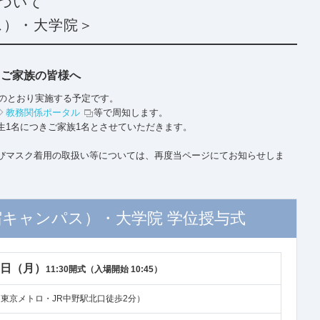
式について
ス）・大学院＞
、ご家族の皆様へ
記のとおり実施する予定です。
教務関係ポータル
等で周知します。
生1名につきご家族1名とさせていただきます。
びマスク着用の取扱い等については、再度当ページにてお知らせしま
宿キャンパス）・大学院 学位授与式
20日（月）
11:30開式（入場開始 10:45）
（東京メトロ・JR中野駅北口徒歩2分）