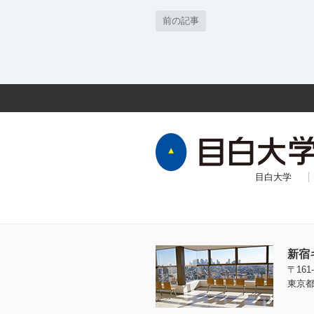
前の記事
目白大学
新宿
〒161-
東京都