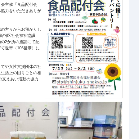
絡会主催「食品配付会
へ協力をいただきありが
域の方々からお預かりし
福）新宿区社会福祉協議
の2か所の施設にて配
て世帯（106世帯）に
育てや女性支援団体の社
性生活上の困りごとの相
の支えあい活動の協力