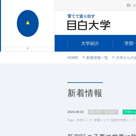
育てて送り出す
大学紹介
学部
HOME
新着情報一覧
大学からの
新着情報
2024.09.02
目白大学・目白短大
大学か
Tags :
大学トップ
,
学園トップ
,
短期大学部トップ