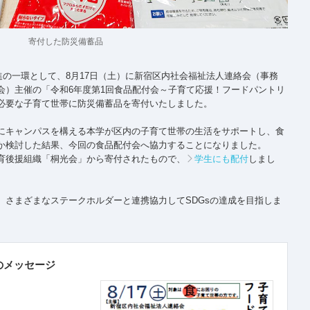
寄付した防災備蓄品
進の一環として、8月17日（土）に新宿区内社会福祉法人連絡会（事務
会）主催の「令和6年度第1回食品配付会～子育て応援！フードパントリ
必要な子育て世帯に防災備蓄品を寄付いたしました。
にキャンパスを構える本学が区内の子育て世帯の生活をサポートし、食
か検討した結果、今回の食品配付会へ協力することになりました。
育後援組織「桐光会」から寄付されたもので、
学生にも配付
しまし
、さまざまなステークホルダーと連携協力してSDGsの達成を目指しま
のメッセージ