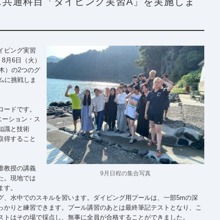
ス共通科目「ダイビング実習A」を実施しま
イビング実習
8月6日（火）
木）の2つのグ
ムに挑戦しま
ロードです。
エーション・ス
知識と技術
取得すること
准教授の講義
9月日程の集合写真
た。現地では
ます。
グ、水中でのスキルを習います。ダイビング用プールは、一部5mの深
っかりと練習できます。プール講習のあとは最終筆記テストとなり、こ
ストはその場で採点し、無事に全員が合格することができました。