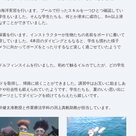
本の海洋実習を行います。プールで行ったスキルを一つひとつ確認してい
学生もいました。そんな学生たちも、何とか潜水に成功し、8ｍ以上潜
なすことができていました。
探索を行います。インストラクターが生物たちの名前をボードに書いて
察していました。4本目のダイビングともなると、学生も慣れた様子
メラに向かってポーズをとったりするなど楽しく過ごせていたようで
ドルフィンスイムを行いました。初めて触るイルカでしたが、どの学生
ードを取得し、帰路に就くことができました。講習中はお互いに励ましあ
クや社会性も鍛えられていたようです。学生たちも、夏のいい思い出に
ポーツとしてダイビングを続けてもらえたら嬉しいです。
井健太准教授と作業療法学科の渕上真帆助教が担当しています。