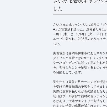
さいたま岩槻キャンパ
した
さいたま岩槻キャンパス共通科目「ダ
A」が実施されました。履修者たちは、
～8日（木）と、9月3日（火）～5日（
ループに分かれ、2泊3日のカリキュラ
した。
実習場所は静岡県伊東市にあるマリン
ダイビング実習ではCカード（レクリ
クーバダイビングに関して定められた
を、習得したことを証明するもの）を
を目的としています。
学生たちは事前にE-ラーニングや櫻井
を受けて基礎知識の予習をしてきまし
実際に器材を触りながらの講習となり
初日はプール講習で器材のセッティン
さがあり、潜降やエントリー方法をし
れまでの学習の成果が試されます。テ