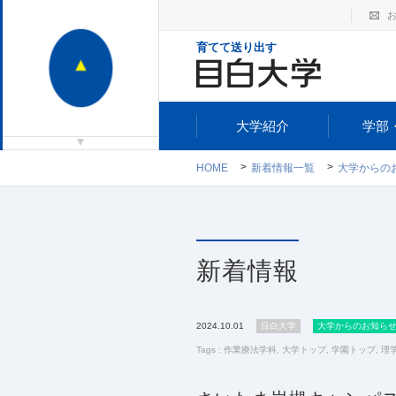
育てて送り出す
大学紹介
学部
HOME
新着情報一覧
大学からの
新着情報
2024.10.01
目白大学
大学からのお知ら
Tags :
作業療法学科
,
大学トップ
,
学園トップ
,
理