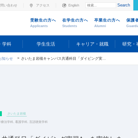
Search
お問い合わせ
アクセス
English
受験生の方へ
在学生の方へ
卒業生の方へ
保護
Applicants
Students
Alumni
Guardi
・学科
学生生活
キャリア・就職
研究・
お知らせ
さいたま岩槻キャンパス共通科目「ダイビング実習A」を実施しました
せ
さいたま岩槻
学療法学科
,
看護学科
,
言語聴覚学科