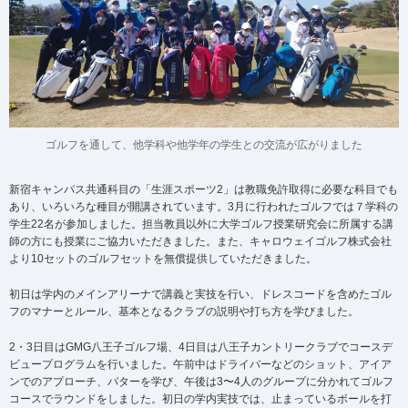
ゴルフを通して、他学科や他学年の学生との交流が広がりました
新宿キャンパス共通科目の「生涯スポーツ2」は教職免許取得に必要な科目でも
あり、いろいろな種目が開講されています。3月に行われたゴルフでは７学科の
学生22名が参加しました。担当教員以外に大学ゴルフ授業研究会に所属する講
師の方にも授業にご協力いただきました。また、キャロウェイゴルフ株式会社
より10セットのゴルフセットを無償提供していただきました。
初日は学内のメインアリーナで講義と実技を行い、ドレスコードを含めたゴル
フのマナーとルール、基本となるクラブの説明や打ち方を学びました。
2・3日目はGMG八王子ゴルフ場、4日目は八王子カントリークラブでコースデ
ビュープログラムを行いました。午前中はドライバーなどのショット、アイア
ンでのアプローチ、パターを学び、午後は3〜4人のグループに分かれてゴルフ
コースでラウンドをしました。初日の学内実技では、止まっているボールを打