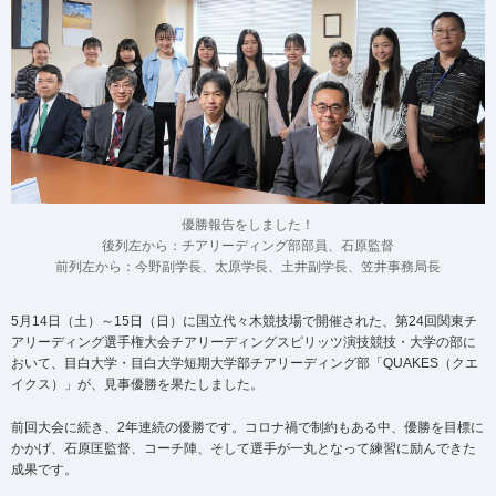
優勝報告をしました！
後列左から：チアリーディング部部員、石原監督
前列左から：今野副学長、太原学長、土井副学長、笠井事務局長
5月14日（土）～15日（日）に国立代々木競技場で開催された、第24回関東チ
アリーディング選手権大会チアリーディングスピリッツ演技競技・大学の部に
おいて、目白大学・目白大学短期大学部チアリーディング部「QUAKES（クエ
イクス）」が、見事優勝を果たしました。
前回大会に続き、2年連続の優勝です。コロナ禍で制約もある中、優勝を目標に
かかげ、石原匡監督、コーチ陣、そして選手が一丸となって練習に励んできた
成果です。