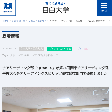
育てて送り出す
MENU
HOME
新着情報一覧
大学からのお知らせ
チアリーディング部「QUAKES」が第24回関東チアリーディング選手権大会チアリーディングスピリッツ演技競技部門
新着情報
2022.06.03
目白大学・目白短大
大学からのお知らせ
大学
短大
Tags :
大学トップ
,
学園トップ
,
短期大学部トップ
チアリーディング部「QUAKES」が第24回関東チアリーディング選
手権大会チアリーディングスピリッツ演技競技部門で優勝しました!