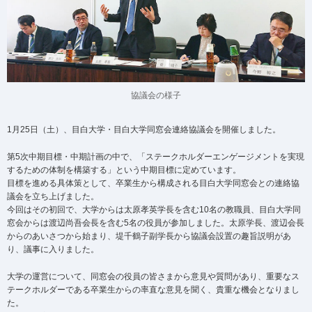
協議会の様子
1月25日（土）、目白大学・目白大学同窓会連絡協議会を開催しました。
第5次中期目標・中期計画の中で、「ステークホルダーエンゲージメントを実現
するための体制を構築する」という中期目標に定めています。
目標を進める具体策として、卒業生から構成される目白大学同窓会との連絡協
議会を立ち上げました。
今回はその初回で、大学からは太原孝英学長を含む10名の教職員、目白大学同
窓会からは渡辺尚吾会長を含む5名の役員が参加しました。太原学長、渡辺会長
からのあいさつから始まり、堤千鶴子副学長から協議会設置の趣旨説明があ
り、議事に入りました。
大学の運営について、同窓会の役員の皆さまから意見や質問があり、重要なス
テークホルダーである卒業生からの率直な意見を聞く、貴重な機会となりまし
た。