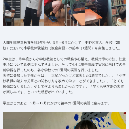
人間学部児童教育学科2年生が、5月～6月にかけて、中野区立の小学校（20
校）において小学校体験活動（観察実習）の前半（1週間）を実施しました。
2年生は、昨年度から小学校教諭としての職務や心構え、教科指導の方法、注意
事項について真剣に学んできました。そして4月に集中講義で実習に向けての事
前学習を行ったのち、各小学校での1週間の実習を行いました。
実習に参加した学生からは、「大変だったけど充実した1週間でした」、「小学
校教員の魅力や児童との関わり方を改めて学ぶことができました」、「とても
勉強になりました、そして何よりも楽しかったです」、「早くも秋学期の実習
が楽しみです」といった感想が出ていました。
学生はこのあと、9月～12月にかけて後半の1週間の実習に臨みます。