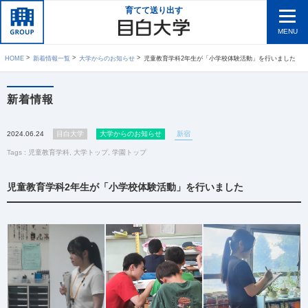
育てて送り出す
MENU
HOME
新着情報一覧
大学からのお知らせ
児童教育学科2年生が「小学校体験活動」を行いました
新着情報
2024.06.24
目白大学
大学からのお知らせ
新宿
Tags :
児童教育学科
,
大学トップ
,
学園トップ
児童教育学科2年生が「小学校体験活動」を行いました